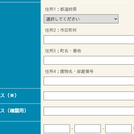
住所1：都道府県
住所2：市区町村
住所3：町名・番地
住所4：建物名・部屋番号
ス（※）
ス（確認用）
-
-