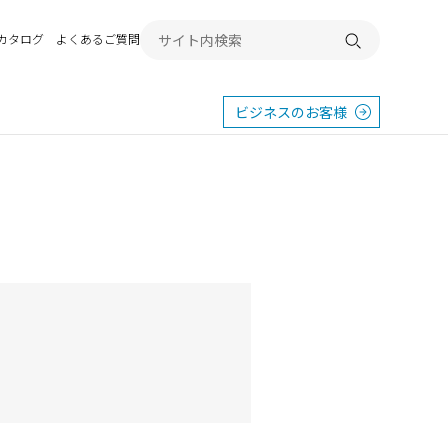
Bカタログ
よくあるご質問
検索する
ビジネスのお客様
東
エクステリア
宿
横浜
群馬
SR
SR
PR
施工例から探す
畿