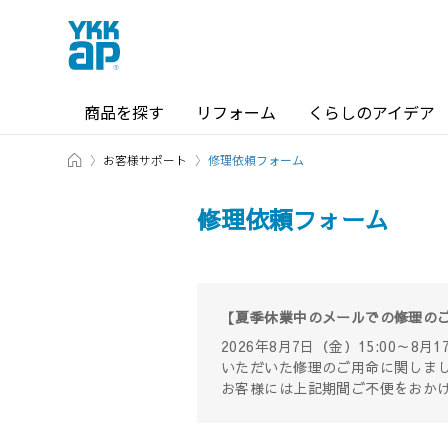
商品を探す
リフォーム
くらしのアイデア
ホーム
商品を探す TOP
ショールーム TOP
お客様サポート
修理依頼フォーム
修理依頼フォーム
カテゴリから探す
ショールーム・その他の展示場を
【夏季休業中のメールでの修理の
北海道
窓・サッシ / シャッター
2026年8月7日（金）15:00～
いただいた修理のご用命に関しま
札幌
SR
お客様には上記期間ご不便をおか
場所から探す
東海