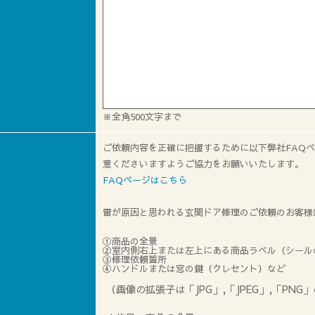
※全角500文字まで
ご依頼内容を正確に把握するために以下弊社FAQ
意くださいますようご協力をお願いいたします。
FAQページはこちら
雷が原因と思われる玄関ドア修理のご依頼のお客様
①商品の全景
②室内側右上または左上にある商品ラベル（シール
③修理依頼箇所
④ハンドルまたは窓の鍵（クレセント）など
（画像の拡張子は「JPG」,「JPEG」,「PNG