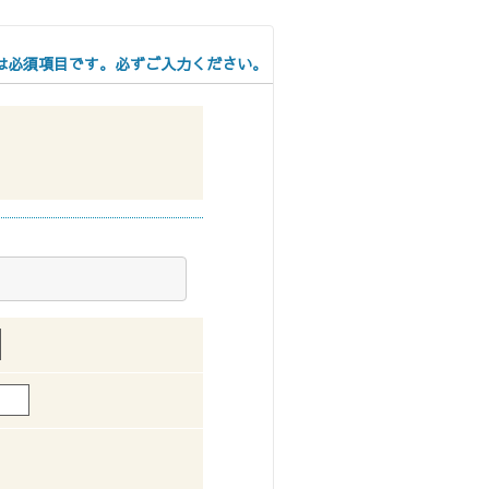
阪
箕面
SR
SR
州・沖縄
印は必須項目です。必ずご入力ください。
岡
熊本
鹿児島
那覇
SR
SR
PS
PS
ムをショールームで体感
ーム展示商品検索