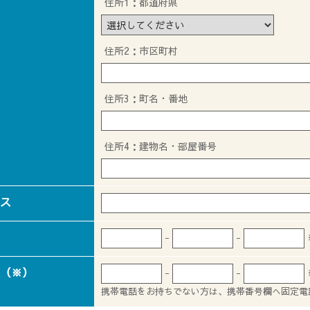
住所1：都道府県
住所2：市区町村
住所3：町名・番地
住所4：建物名・部屋番号
ス
-
-
（※）
-
-
携帯電話をお持ちでない方は、携帯番号欄へ固定電