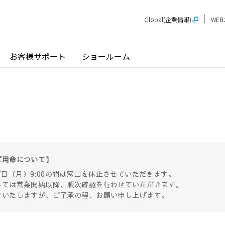
Global(企業情報)
WE
お客様サポート
ショールーム
探す
ショールーム
P-STAGE
プレゼンテーションルーム
SR
PS
PR
ご用命について】
甲信越
関
玄関ドア / 引戸
インテリア建材
8月17日（月）9:00の間は窓口を休止させていただきます。
しては営業開始以降、順次確認を行わせていただきます。
新潟
長野
新
SR
PR
けいたしますが、ご了承の程、お願い申し上げます。
商品名から探す
北陸
近