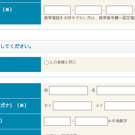
（※）
-
-
携帯電話をお持ちでない方は、携帯番号欄へ固定電
してください。
入力者様と同じ
姓
名
ガナ）（※）
セイ
メイ
）
-
※半角数字