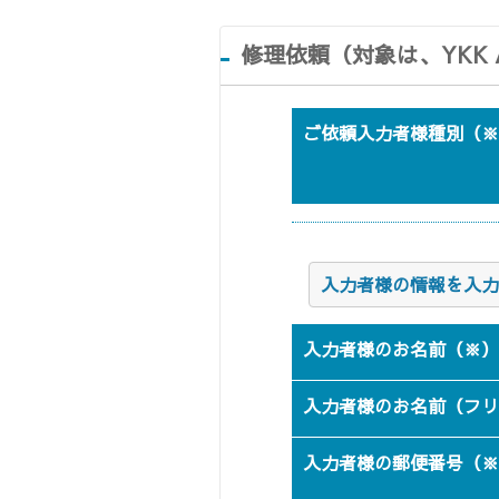
名古屋
静岡
SR
SR
WEBカタログを見る
修理依頼（対象は、YKK 
中国
広島
岡山
SR
SR
ご依頼入力者様種別（※
ショールームに行く前に
ショールームご見学ガイド
入力者様の情報を入力
入力者様のお名前（※）
おうち de ショールーム
入力者様のお名前（フリ
入力者様の郵便番号（※