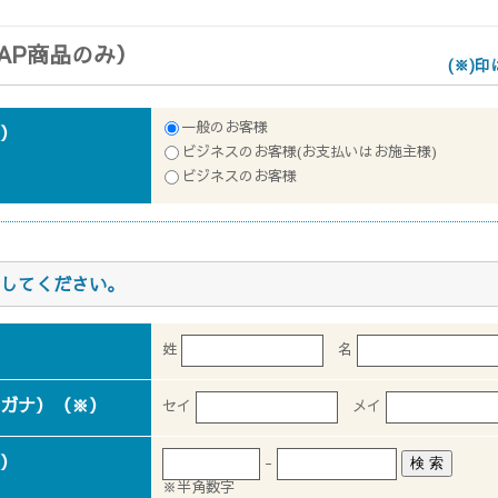
金沢
富山
福井
大
SR
PR
PR
商品えらびのお手伝い
AP商品のみ）
四国
九
(※)
高松
愛媛
福
SR
PR
一般のお客様
）
ビジネスのお客様(お支払いはお施主様)
ビジネスのお客様
リフォー
してください。
姓
名
ショール
ガナ）（※）
セイ
メイ
）
-
検 索
※半角数字