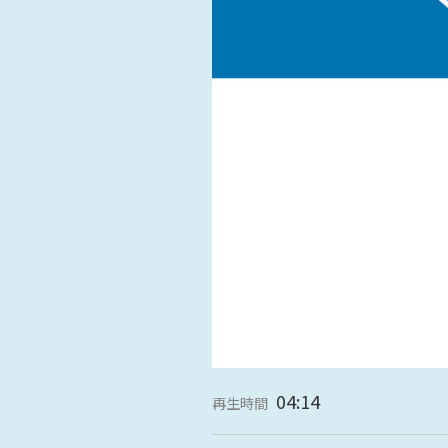
名古屋
静岡
SR
SR
WEBカタログを見る
中国
広島
岡山
SR
SR
ショールームに行く前に
ショールームご見学ガイド
おうち de ショールーム
04:14
再生時間