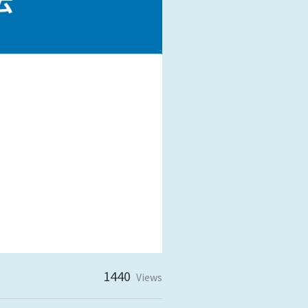
阪
箕面
SR
SR
州・沖縄
岡
熊本
鹿児島
那覇
SR
SR
PS
PS
ムをショールームで体感
ーム展示商品検索
1440
Views