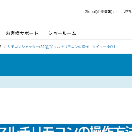
Global(企業情報)
WE
お客様サポート
ショールーム
戸
リモコンシャッター(S2Q)/⑦マルチリモコンの操作［タイマー操作］
探す
ショールーム
P-STAGE
プレゼンテーションルーム
SR
PS
PR
甲信越
関
玄関ドア / 引戸
インテリア建材
新潟
長野
新
SR
PR
商品名から探す
北陸
近