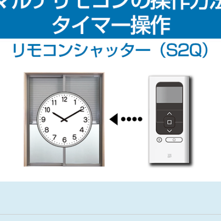
金沢
富山
福井
大
SR
PR
PR
商品えらびのお手伝い
四国
九
高松
愛媛
福
SR
PR
リフォー
ショール