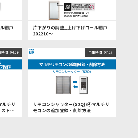
ール網戸
片下がりの調整_上げ下げロール網戸
202210～
生時間
04:39
再生時間
07:27
⑤マルチリ
リモコンシャッター(S2Q)/④マルチリ
イストッ
モコンの追加登録・削除方法