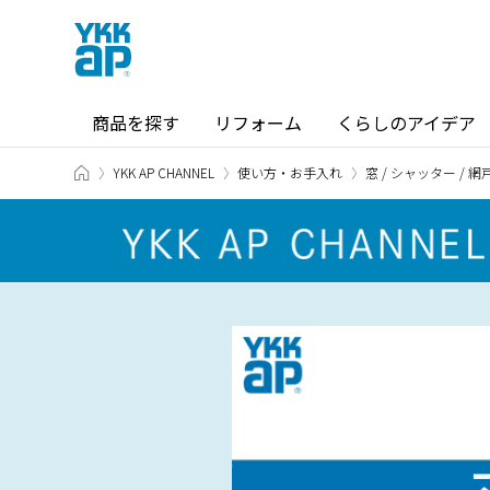
商品を探す
リフォーム
くらしのアイデア
TOP
YKK AP CHANNEL
使い方・お手入れ
窓 / シャッター / 網
商品を探す TOP
ショールーム TOP
カテゴリから探す
ショールーム・その他の展示場を
北海道
窓・サッシ / シャッター
札幌
SR
場所から探す
東海