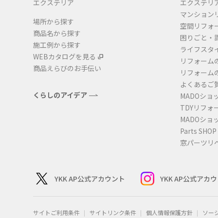
エクステリア
エクステリ
マンション
場所から探す
空間リフォ
商品名から探す
困りごと・
施工例から探す
ライフスタ
WEBカタログを見る
リフォーム
商品えらびのお手伝い
リフォーム
よくあるご
くらしのアイデア
MADOショ
TDYリフォ
MADOショ
Parts SHOP
窓パーツリ
YKK AP公式アカウント
YKK AP公式アカ
サイトご利用条件
サイトリンク条件
個人情報保護方針
ソー