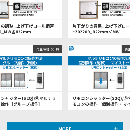
りの調整_上げ下げロール網戸
片下がりの調整_上げ下げロ
09_MW≦822mm
~202209_822mm＜MW
再生時間
03:18
再
シャッター(S2Q)/⑥マルチリ
リモコンシャッター(S2Q)/
の操作［グループ操作］
モコンの操作［個別操作・マ
プ操作]
MORE