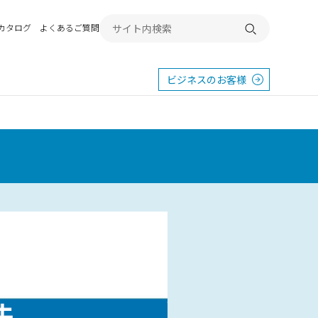
Bカタログ
よくあるご質問
検索する
ビジネスのお客様
東
エクステリア
宿
横浜
群馬
SR
SR
PR
施工例から探す
畿