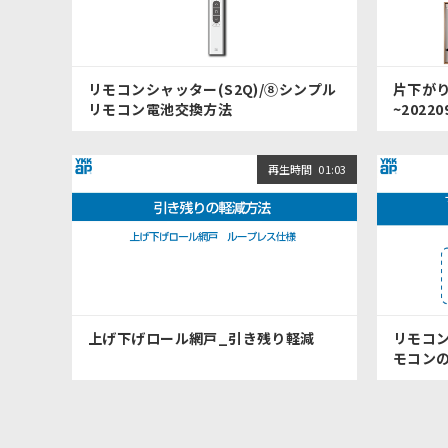
リモコンシャッター(S2Q)/⑧シンプル
片下が
リモコン電池交換方法
~2022
再生時間
01:03
上げ下げロール網戸_引き残り軽減
リモコン
モコン