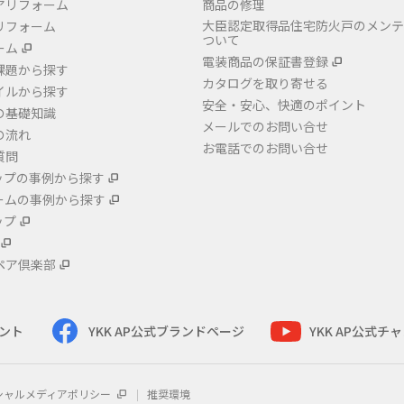
アリフォーム
商品の修理
大臣認定取得品住宅防火戸のメンテ
リフォーム
ついて
ーム
電装商品の保証書登録
課題から探す
カタログを取り寄せる
イルから探す
安全・安心、快適のポイント
の基礎知識
メールでのお問い合せ
の流れ
お電話でのお問い合せ
質問
ップの事例から探す
ームの事例から探す
ップ
ペア倶楽部
ウント
YKK AP公式ブランドページ
YKK AP公式チ
シャルメディアポリシー
推奨環境