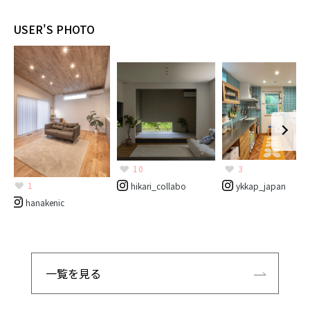
USER'S PHOTO
10
3
1
hikari_collabo
ykkap_japan
hanakenic
一覧を見る