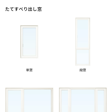
たてすべり出し窓
単窓
段窓