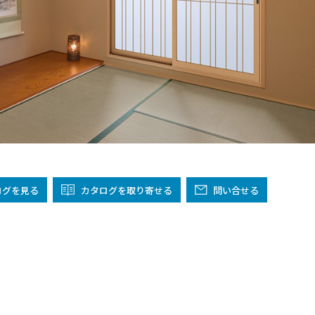
阪
箕面
SR
SR
州・沖縄
岡
熊本
鹿児島
那覇
SR
SR
PS
PS
ムをショールームで体感
ログ
を見る
カタログを取り寄せる
問い合せる
ーム展示商品検索