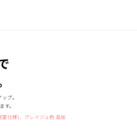
で
。
アップ。
ます。
(居室仕様)、グレイジュ色 追加