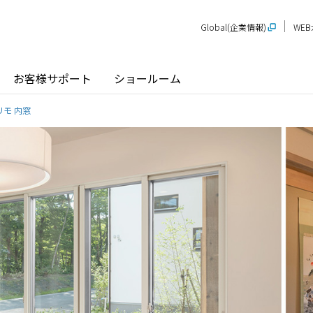
Global(企業情報)
WE
お客様サポート
ショールーム
リモ 内窓
探す
ショールーム
P-STAGE
プレゼンテーションルーム
SR
PS
PR
甲信越
関
玄関ドア / 引戸
インテリア建材
新潟
長野
新
SR
PR
商品名から探す
北陸
近