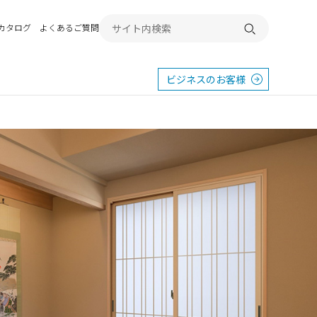
Bカタログ
よくあるご質問
検索する
ビジネスのお客様
東
エクステリア
宿
横浜
群馬
SR
SR
PR
施工例から探す
畿