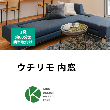
名古屋
静岡
SR
SR
WEBカタログを見る
中国
広島
岡山
SR
SR
ショールームに行く前に
ショールームご見学ガイド
ウチリモ 内窓
おうち de ショールーム