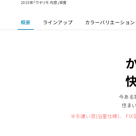
ショールームに関するよくあるご質問
2025年「ウチリモ 内窓」受賞
概要
ラインアップ
カラーバリエーション
今ある
住ま
※引違い窓(浴室仕様)、 FI