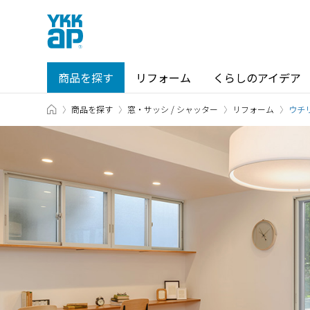
商品を探す
リフォーム
くらしのアイデア
TOP
商品を探す
窓・サッシ / シャッター
リフォーム
商品を探す TOP
ショールーム TOP
ウチ
カテゴリから探す
ショールーム・その他の展示場を
北海道
窓・サッシ / シャッター
札幌
SR
場所から探す
東海