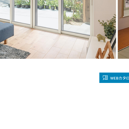
金沢
富山
福井
大
SR
PR
PR
商品えらびのお手伝い
四国
九
高松
愛媛
福
SR
PR
リフォー
WEBカタ
ショール