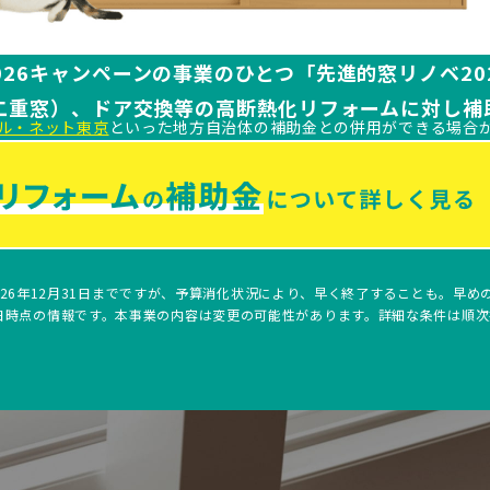
026キャンペーンの事業のひとつ「先進的窓リノベ20
二重窓）、ドア交換等の高断熱化リフォームに対し補
ル・ネット東京
といった地方自治体の補助金との併用ができる場合
026年12月31日までですが、予算消化状況により、早く終了することも。早め
31日時点の情報です。本事業の内容は変更の可能性があります。詳細な条件は順