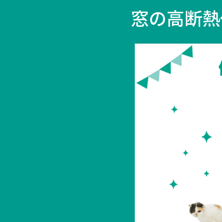
窓の
高断熱