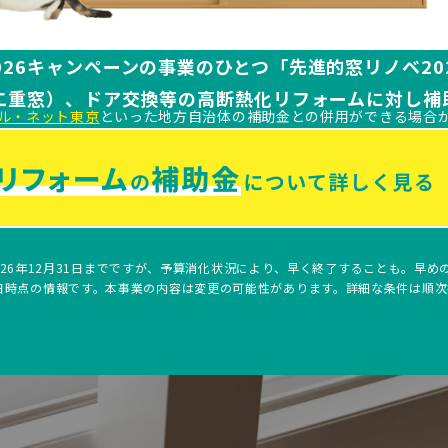
026キャンペーンの事業のひとつ「先進的窓リノベ20
二重窓）、ドア交換等の高断熱化リフォームに対し補
ル・ネット東京
といった地方自治体の補助金との併用ができる場合
026年12月31日までですが、予算消化状況により、早く終了することも。早め
31日時点の情報です。本事業の内容は変更の可能性があります。詳細な条件は順