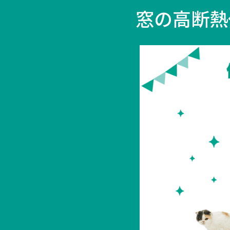
窓の
高断熱