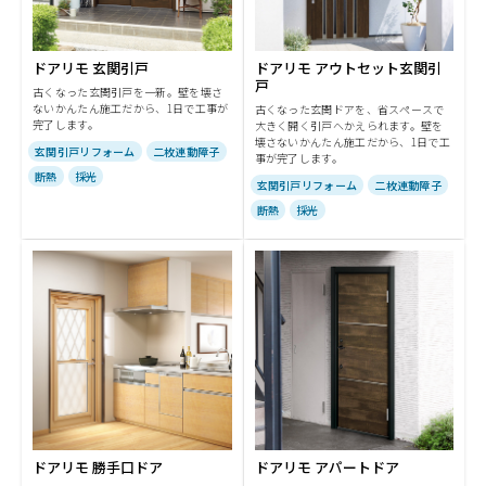
ドアリモ 玄関引戸
ドアリモ アウトセット玄関引
戸
古くなった玄関引戸を一新。壁を壊さ
ないかんたん施工だから、1日で工事が
古くなった玄関ドアを、省スペースで
完了します。
大きく開く引戸へかえられます。壁を
壊さないかんたん施工だから、1日で工
玄関引戸リフォーム
二枚連動障子
事が完了します。
断熱
採光
玄関引戸リフォーム
二枚連動障子
断熱
採光
ドアリモ 勝手口ドア
ドアリモ アパートドア