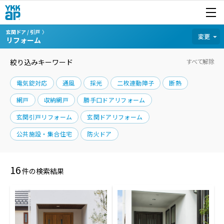
開く
商品を探す
玄関ドア / 引戸
カテゴリから探す
変更
リフォーム
絞り込みキーワード
すべて解除
電気錠対応
通風
採光
二枚連動障子
断熱
網戸
収納網戸
勝手口ドアリフォーム
玄関引戸リフォーム
玄関ドアリフォーム
公共施設・集合住宅
防火ドア
16
件の検索結果