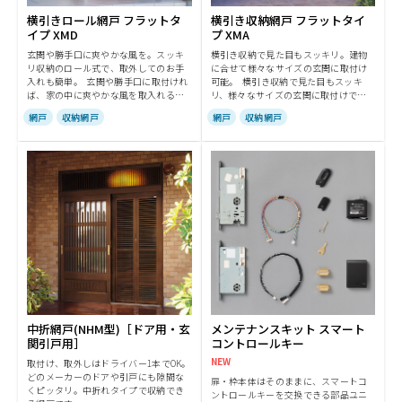
横引きロール網戸 フラットタ
横引き収納網戸 フラットタイ
イプ XMD
プ XMA
玄関や勝手口に爽やかな風を。スッキ
横引き収納で見た目もスッキリ。建物
リ収納のロール式で、取外してのお手
に合せて様々なサイズの玄関に取付け
入れも簡単。 玄関や勝手口に取付けれ
可能。 横引き収納で見た目もスッキ
ば、家の中に爽やかな風を取入れるこ
リ、様々なサイズの玄関に取付けでき
とができます。使用しない時は、スッ
ます。片引きタイプのほかに、両引き
網戸
収納網戸
網戸
収納網戸
キリ収納。お手入れも、網戸本体を簡
タイプもご用意。ネットにはプリーツ
単に取外してサッとお掃除できます。
加工を施し、収納のしやすさとデザイ
ン性に配慮しています。
中折網戸(NHM型)［ドア用・玄
メンテナンスキット スマート
関引戸用］
コントロールキー
NEW
取付け、取外しはドライバー1本でOK。
どのメーカーのドアや引戸にも隙間な
扉・枠本体はそのままに、スマートコ
くピッタリ。中折れタイプで収納でき
ントロールキーを交換できる部品ユニ