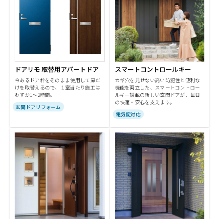
ドアリモ 取替用アパートドア
スマートコントロールキー
今あるドア枠をそのまま使用して扉だ
カギ穴を見せない高い防犯性と便利な
けを取替えるので、１室当たり施工は
機能を両立した、スマートコントロー
わずか1～2時間。
ルキー搭載の新しい玄関ドアが、毎日
の快適・安心を支えます。
玄関ドアリフォーム
電気錠対応