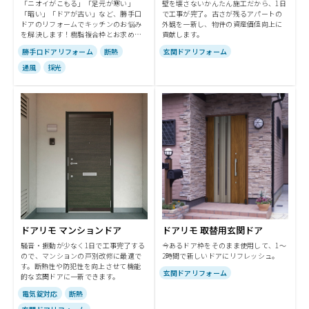
「ニオイがこもる」「足元が寒い」
壁を壊さないかんたん施工だから、1日
「暗い」「ドアが古い」など、勝手口
で工事が完了。古さが残るアパートの
ドアのリフォームでキッチンのお悩み
外観を一新し、物件の資産価値向上に
を解決します！樹脂複合枠とお求めや
貢献します。
すいアルミ枠から選べます。
勝手口ドアリフォーム
断熱
玄関ドアリフォーム
通風
採光
ドアリモ マンションドア
ドアリモ 取替用玄関ドア
騒音・振動が少なく1日で工事完了する
今あるドア枠をそのまま使用して、1～
ので、マンションの戸別改修に最適で
2時間で新しいドアにリフレッシュ。
す。断熱性や防犯性を向上させて機能
玄関ドアリフォーム
的な玄関ドアに一新できます。
電気錠対応
断熱