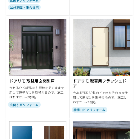
玄関ドアリフォーム
公共施設・集合住宅
ドアリモ 取替用玄関引戸
ドアリモ 取替用フラッシュド
ア
今あるYKK AP製の引戸枠をそのまま使
用して障子だけを取替えるので、施工
今あるYKK AP製のドア枠をそのまま使
はわずか1～2時間。
用して扉だけを取替えるので、施工は
わずか1～2時間。
玄関引戸リフォーム
勝手口ドアリフォーム