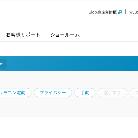
Global(企業情報)
WE
お客様サポート
ショールーム
探す
ショールーム
P-STAGE
プレゼンテーションルーム
SR
PS
PR
リモコン電動
プライバシー
手動
窓手すり
甲信越
関
玄関ドア / 引戸
インテリア建材
新潟
長野
新
SR
PR
商品名から探す
北陸
近