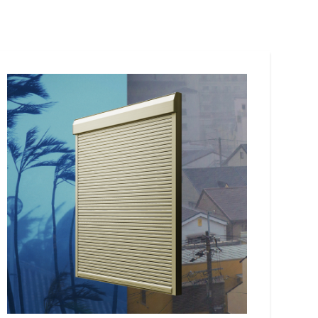
阪
箕面
SR
SR
州・沖縄
岡
熊本
鹿児島
那覇
SR
SR
PS
PS
ムをショールームで体感
ーム展示商品検索