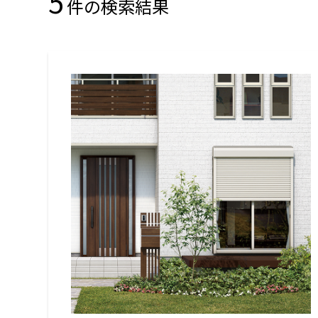
5
件の検索結果
名古屋
静岡
SR
SR
WEBカタログを見る
中国
広島
岡山
SR
SR
ショールームに行く前に
ショールームご見学ガイド
おうち de ショールーム