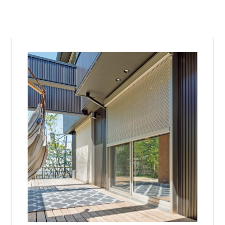
金沢
富山
福井
大
SR
PR
PR
商品えらびのお手伝い
四国
九
高松
愛媛
福
SR
PR
リフォー
ショール