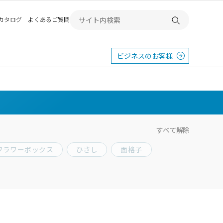
Bカタログ
よくあるご質問
検索する
ビジネスのお客様
すべて解除
フラワーボックス
ひさし
面格子
東
エクステリア
宿
横浜
群馬
SR
SR
PR
施工例から探す
畿