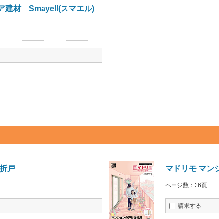
建材 Smayell(スマエル)
内折戸
マドリモ マン
ページ数：36頁
請求する