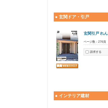
● 玄関ドア・引戸
玄関引戸 れん
ページ数：276頁
請求する
● インテリア建材