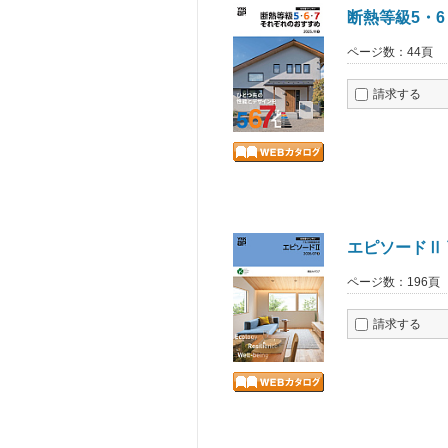
断熱等級5・
ページ数：44頁
請求する
エピソードⅡ
ページ数：196頁
請求する