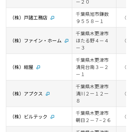
－２０
千葉県旭市鎌数
（株）戸諸工務店
◯
９５５８－１
千葉県木更津市
（株）ファイン・ホーム
ほたる野４－４
◯
－３
千葉県木更津市
（株）紺屋
清見台南３－２
◯
－１
千葉県木更津市
（株）アプクス
清川２ー１２ー
◯
８
千葉県木更津市
（株）ビルテック
◯
朝日２－７−２６