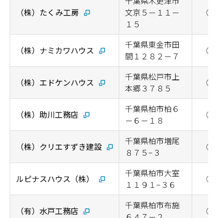
千葉県木更津市
（株）たくみ工房
文京５－１１－
◯
１５
千葉県東金市田
（株）ナミカワハウス
◯
間１２８２－７
千葉県松戸市上
（株）エドケンハウス
◯
本郷３７８５
千葉県柏市柏６
（株）助川工務店
◯
－６－１８
千葉県柏市増尾
（株）クリエすずき建設
◯
８７５−３
千葉県柏市大室
ルピナスハウス（株）
◯
１１９１−３６
千葉県柏市布施
（有）水戸工務店
◯
６４７－２