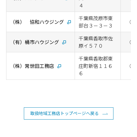
４
千葉県茂原市東
（株） 協和ハウジング
◯
部台３－３－３
千葉県香取市佐
（有）桶市ハウジング
◯
原イ５７０
千葉県香取郡東
（株）常世田工務店
庄町新宿１１６
◯
６
取扱地域工務店トップページへ戻る