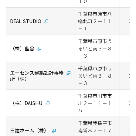
１０
千葉県市原市八
DEAL STUDIO
幡北町２－１１
◯
－１
千葉県市原市う
（株）藍舎
るいど南３－８
◯
－３
千葉県市原市う
エーセンス建築設計事務
るいど南３－８
◯
所（株）
－３
千葉県市川市市
（株）DAISHU
川２－１１－１
◯
５
千葉県我孫子市
日建ホーム（株）
南新木２－１７
◯