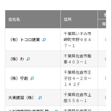
省
会社名
住所
等級
千葉県いすみ市
（有）トコロ建業
岬町市野々８４
◯
７－１
千葉県佐倉市飯
（株）わ
◯
重４０３ー１
千葉県佐倉市王
（株）守創
子台４ー２８ー
◯
１４ ２Ｆ
千葉県佐倉市上
大東建設（株）
◯
座５５８－１
千葉県佐倉市井