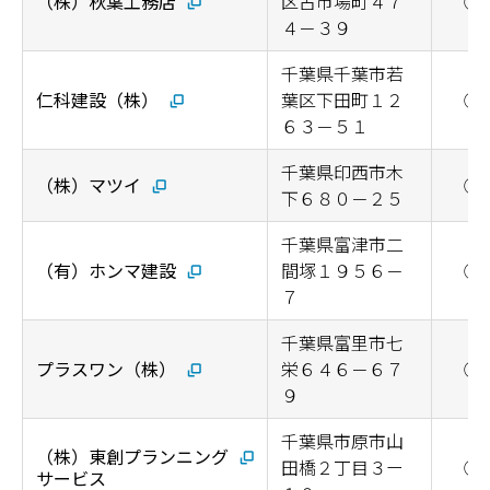
（株）秋葉工務店
区古市場町４７
◯
４－３９
千葉県千葉市若
仁科建設（株）
葉区下田町１２
◯
６３－５１
千葉県印西市木
（株）マツイ
◯
下６８０－２５
千葉県富津市二
（有）ホンマ建設
間塚１９５６－
◯
７
千葉県富里市七
プラスワン（株）
栄６４６－６７
◯
９
千葉県市原市山
（株）東創プランニング
田橋２丁目３ー
◯
サービス