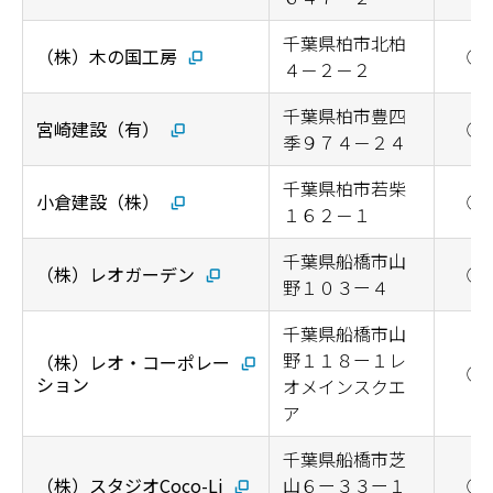
千葉県柏市北柏
（株）木の国工房
◯
４－２－２
千葉県柏市豊四
宮崎建設（有）
◯
季９７４－２４
千葉県柏市若柴
小倉建設（株）
◯
１６２－１
千葉県船橋市山
（株）レオガーデン
◯
野１０３ー４
千葉県船橋市山
野１１８ー１レ
（株）レオ・コーポレー
◯
ション
オメインスクエ
ア
千葉県船橋市芝
（株）スタジオCoco-Li
山６ー３３ー１
◯