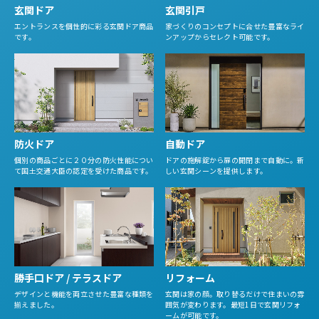
玄関ドア
玄関引戸
エントランスを個性的に彩る玄関ドア商品
家づくりのコンセプトに合せた豊富なライ
です。
ンアップからセレクト可能です。
防火ドア
自動ドア
個別の商品ごとに２０分の防火性能につい
ドアの施解錠から扉の開閉まで自動に。新
て国土交通大臣の認定を受けた商品です。
しい玄関シーンを提供します。
勝手口ドア / テラスドア
リフォーム
デザインと機能を両立させた豊富な種類を
玄関は家の顔。取り替るだけで住まいの雰
揃えました。
囲気が変わります。最短1日で玄関リフォ
ームが可能です。