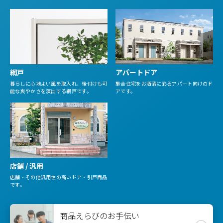
網戸
アパートドア
暮らしに心地よい風を取入れ、後付けも可
集合住宅をお洒落に彩るアパート向けのド
能な爽やかさを演出する網戸です。
アです。
店舗 / 汎用
店舗・その他汎用性の高いドア・引戸商品
です。
商品えらびのお手伝い