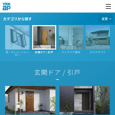
開く
カテゴリから探す
カテゴリから探す
変更
窓・サッシ / シャッ
玄関ドア / 引戸
インテリア建材
エクステリア
ター
玄関ドア / 引戸