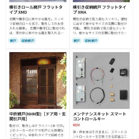
横引きロール網戸 フラットタ
横引き収納網戸 フラットタイ
イプ XMD
プ XMA
玄関や勝手口に爽やかな風を。スッキ
横引き収納で見た目もスッキリ。建物
リ収納のロール式で、取外してのお手
に合せて様々なサイズの玄関に取付け
入れも簡単。 玄関や勝手口に取付けれ
可能。 横引き収納で見た目もスッキ
ば、家の中に爽やかな風を取入れるこ
リ、様々なサイズの玄関に取付けでき
とができます。使用しない時は、スッ
ます。片引きタイプのほかに、両引き
網戸
収納網戸
網戸
収納網戸
キリ収納。お手入れも、網戸本体を簡
タイプもご用意。ネットにはプリーツ
単に取外してサッとお掃除できます。
加工を施し、収納のしやすさとデザイ
ン性に配慮しています。
中折網戸(NHM型)［ドア用・玄
メンテナンスキット スマート
関引戸用］
コントロールキー
NEW
取付け、取外しはドライバー1本でOK。
どのメーカーのドアや引戸にも隙間な
扉・枠本体はそのままに、スマートコ
くピッタリ。中折れタイプで収納でき
ントロールキーを交換できる部品ユニ