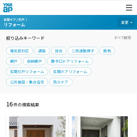
開く
商品を探す
玄関ドア / 引戸
カテゴリから探す
変更
リフォーム
絞り込みキーワード
すべて解除
電気錠対応
通風
採光
二枚連動障子
断熱
網戸
収納網戸
勝手口ドアリフォーム
玄関引戸リフォーム
玄関ドアリフォーム
公共施設・集合住宅
防火ドア
16
件の検索結果