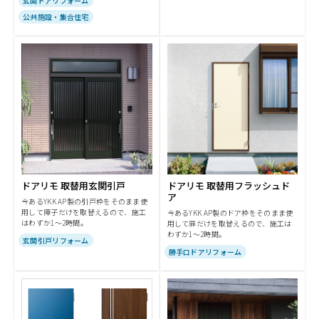
玄関ドアリフォーム
公共施設・集合住宅
ドアリモ 取替用玄関引戸
ドアリモ 取替用フラッシュド
ア
今あるYKK AP製の引戸枠をそのまま使
用して障子だけを取替えるので、施工
今あるYKK AP製のドア枠をそのまま使
はわずか1～2時間。
用して扉だけを取替えるので、施工は
わずか1～2時間。
玄関引戸リフォーム
勝手口ドアリフォーム