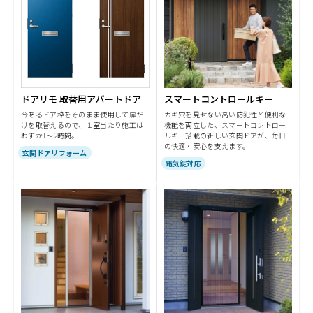
ドアリモ 取替用アパートドア
スマートコントロールキー
今あるドア枠をそのまま使用して扉だ
カギ穴を見せない高い防犯性と便利な
けを取替えるので、１室当たり施工は
機能を両立した、スマートコントロー
わずか1～2時間。
ルキー搭載の新しい玄関ドアが、毎日
の快適・安心を支えます。
玄関ドアリフォーム
電気錠対応