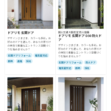
ドアリモ 玄関ドア
国土交通大臣認定 防火設備
ドアリモ 玄関ドア D30 防火ド
デザインさまざま、カラーも多彩。お
ア
好みのドアを選んで、あなたの家だけ
デザインさまざま、カラーも多彩。お
の特別で素敵なエントランス空間づく
好みのドアを選んで、あなたの家だけ
りを始めませんか？
の特別で素敵なエントランス空間づく
玄関ドアリフォーム
電気錠対応
りを始めませんか？
断熱
通風
採光
玄関ドアリフォーム
防火ドア
電気錠対応
断熱
採光