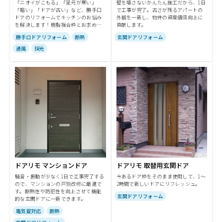
「ニオイがこもる」「足元が寒い」
壁を壊さないかんたん施工だから、1日
「暗い」「ドアが古い」など、勝手口
で工事が完了。古さが残るアパートの
ドアのリフォームでキッチンのお悩み
外観を一新し、物件の資産価値向上に
を解決します！樹脂複合枠とお求めや
貢献します。
すいアルミ枠から選べます。
勝手口ドアリフォーム
断熱
玄関ドアリフォーム
通風
採光
ドアリモ マンションドア
ドアリモ 取替用玄関ドア
騒音・振動が少なく1日で工事完了する
今あるドア枠をそのまま使用して、1～
ので、マンションの戸別改修に最適で
2時間で新しいドアにリフレッシュ。
す。断熱性や防犯性を向上させて機能
玄関ドアリフォーム
的な玄関ドアに一新できます。
電気錠対応
断熱