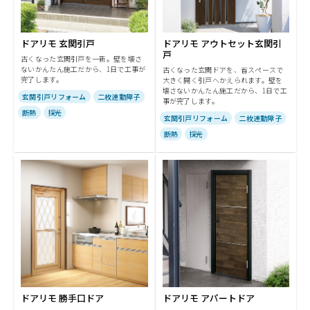
ドアリモ 玄関引戸
ドアリモ アウトセット玄関引
戸
古くなった玄関引戸を一新。壁を壊さ
ないかんたん施工だから、1日で工事が
古くなった玄関ドアを、省スペースで
完了します。
大きく開く引戸へかえられます。壁を
壊さないかんたん施工だから、1日で工
玄関引戸リフォーム
二枚連動障子
事が完了します。
断熱
採光
玄関引戸リフォーム
二枚連動障子
断熱
採光
ドアリモ 勝手口ドア
ドアリモ アパートドア