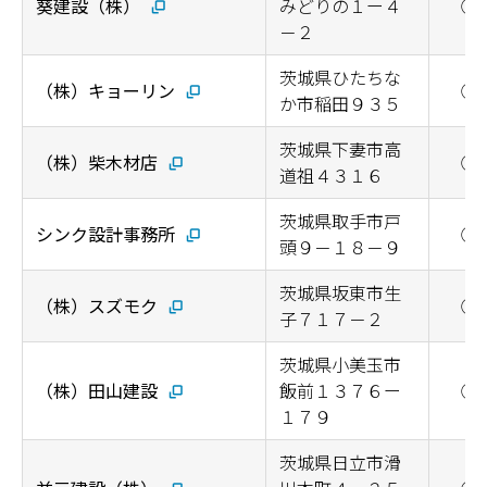
葵建設（株）
みどりの１ー４
◯
－２
茨城県ひたちな
（株）キョーリン
◯
か市稲田９３５
茨城県下妻市高
（株）柴木材店
◯
道祖４３１６
茨城県取手市戸
シンク設計事務所
◯
頭９－１８－９
茨城県坂東市生
（株）スズモク
◯
子７１７－２
茨城県小美玉市
（株）田山建設
飯前１３７６ー
◯
１７９
茨城県日立市滑