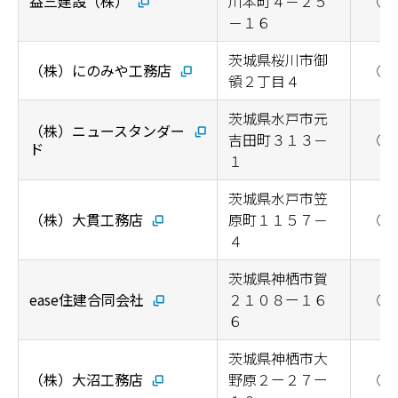
益三建設（株）
川本町４－２５
◯
－１６
茨城県桜川市御
（株）にのみや工務店
◯
領２丁目４
茨城県水戸市元
（株）ニュースタンダー
吉田町３１３－
◯
ド
１
茨城県水戸市笠
（株）大貫工務店
原町１１５７－
◯
４
茨城県神栖市賀
ease住建合同会社
２１０８ー１６
◯
６
茨城県神栖市大
（株）大沼工務店
野原２ー２７ー
◯