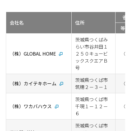
省
会社名
住所
等級
茨城県つくばみ
らい市谷井田１
（株）GLOBAL HOME
２５０キュービ
◯
ックスクエアＢ
号
茨城県つくば市
（株）カイテキホーム
◯
筑穂２－３－１
茨城県つくば市
（株）ワカバハウス
千現１－１２－
◯
６
茨城県つくば市