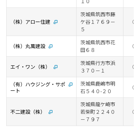
１０
茨城県筑西市藤
（株）アロー住建
ケ谷１７６９－
◯
５
茨城県筑西市花
（株）丸萬建設
◯
田６８
茨城県行方市浜
エイ・ワン（株）
◯
３７０－１
茨城県鹿嶋市明
（有）ハウジング・サポ
◯
ート
石５４０-２０
茨城県龍ケ崎市
不二建設（株）
若柴町２２４０
◯
－７９７