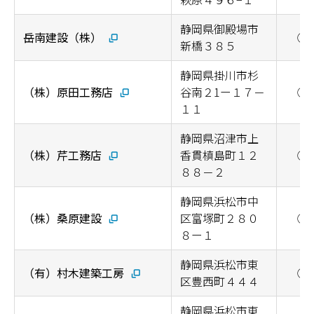
静岡県御殿場市
岳南建設（株）
◯
新橋３８５
静岡県掛川市杉
（株）原田工務店
谷南２1ー１７－
◯
１１
静岡県沼津市上
（株）芹工務店
香貫槙島町１２
◯
８８－２
静岡県浜松市中
（株）桑原建設
区富塚町２８０
◯
８ー１
静岡県浜松市東
（有）村木建築工房
◯
区豊西町４４４
静岡県浜松市東