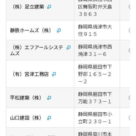
（株）足立建築
区舞阪町弁天島
◯
３８６３
静岡県焼津市大
静鉄ホームズ（株）
◯
住９１５
静岡県焼津市西
（株）エフアールシステ
◯
ムズ
焼津３１－６
静岡県磐田市下
（有）宮津工務店
野部１６５－２
－２
静岡県磐田市下
平松建築（株）
◯
万能３７３－１
静岡県磐田市小
山口建設（株）
◯
立町２３０－１
静岡県菊川市本