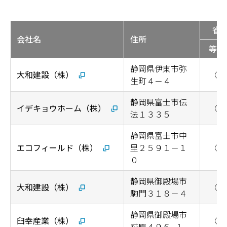
省
会社名
住所
等級
静岡県伊東市弥
大和建設（株）
◯
生町４－４
静岡県富士市伝
イデキョウホーム（株）
◯
法１３３５
静岡県富士市中
エコフィールド（株）
里２５９１－１
◯
０
静岡県御殿場市
大和建設（株）
◯
駒門３１８－４
静岡県御殿場市
臼幸産業（株）
◯
萩原４９６−１