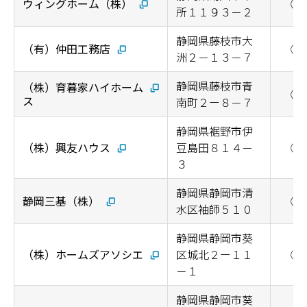
ウィングホーム（株）
◯
所１１９３－２
静岡県藤枝市大
（有）仲田工務店
◯
洲２－１３－７
静岡県藤枝市青
（株）育暮家ハイホーム
◯
ス
南町２ー８－７
静岡県裾野市伊
（株）興友ハウス
豆島田８１４－
◯
３
静岡県静岡市清
静岡三基（株）
◯
水区袖師５１０
静岡県静岡市葵
（株）ホームズアソシエ
区城北２ー１１
◯
－１
静岡県静岡市葵