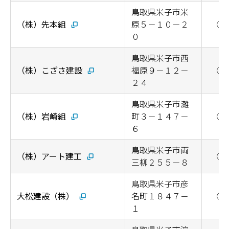
鳥取県米子市米
（株）先本組
原５－１０－２
◯
０
鳥取県米子市西
（株）こざさ建設
福原９－１２－
◯
２４
鳥取県米子市灘
（株）岩崎組
町３－１４７－
◯
６
鳥取県米子市両
（株）アート建工
◯
三柳２５５－８
鳥取県米子市彦
大松建設（株）
名町１８４７－
◯
１