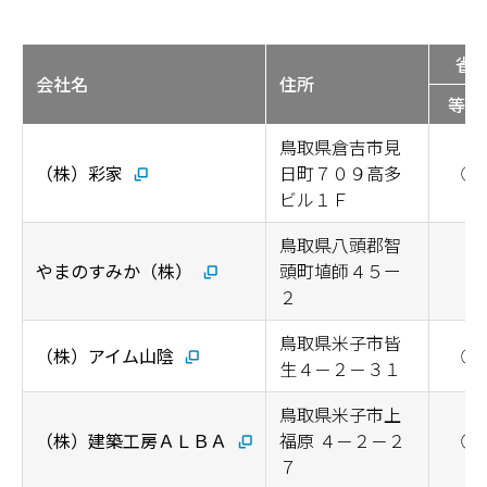
省
会社名
住所
等級
鳥取県倉吉市見
（株）彩家
日町７０９高多
◯
ビル１Ｆ
鳥取県八頭郡智
やまのすみか（株）
頭町埴師４５ー
２
鳥取県米子市皆
（株）アイム山陰
◯
生４－２－３１
鳥取県米子市上
（株）建築工房ＡＬＢＡ
福原 ４－２－２
◯
７