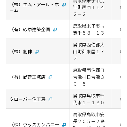
鳥取県米子市淀
（株）エム・アール・ホ
江町西原１１４
◯
ーム
２－２
鳥取県米子市古
（有）砂原建築企画
◯
豊千５８－１３
鳥取県西伯郡大
（株）創伸
山町御来屋１７
◯
３
鳥取県西伯郡日
（有）尚建工務店
吉津村日吉津３
◯
０－５
鳥取県鳥取市千
クローバー住工房
◯
代水２－１３０
鳥取県鳥取市安
長２０５－２鳥
（株）ウッズカンパニー
◯