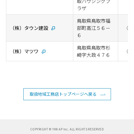
取ハウジングプ
ラザ
鳥取県鳥取市福
（株）タウン建設
部町高江５６－
◯
６
鳥取県鳥取市杉
（株）マツワ
◯
崎字大政４７６
取扱地域工務店トップページへ戻る
COPYRIGHT © YKK AP Inc. ALL RIGHTS RESERVED