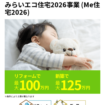
みらいエコ住宅2026事業
(Me住
宅2026)
リフォームで
新築で
100
125
最大
最大
万円
万円
※条件により上限が異なります