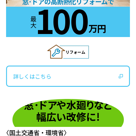
100
窓･ドアの高断熱化リフォームで
最大
万円
リフォーム
詳しくはこちら
窓
･
ド
ア
や水
廻
り
など
幅広い改修に!
〈国土交通省・環境省〉