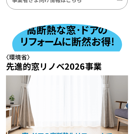
高断熱な窓
･
ド
ア
の
リ
フ
ォー
ム
に断然お得!
〈環境省〉
先進的窓リノベ2026事業