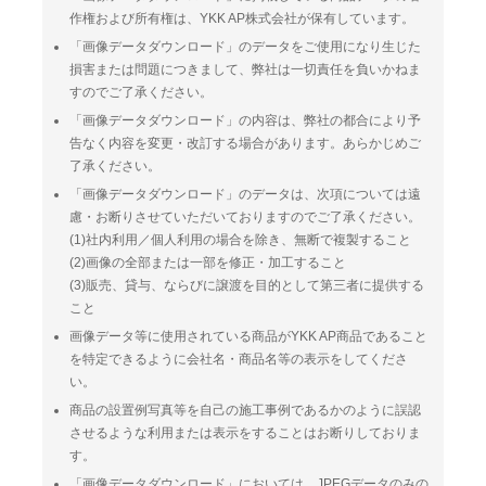
作権および所有権は、YKK AP株式会社が保有しています。
「画像データダウンロード」のデータをご使用になり生じた
損害または問題につきまして、弊社は一切責任を負いかねま
すのでご了承ください。
「画像データダウンロード」の内容は、弊社の都合により予
告なく内容を変更・改訂する場合があります。あらかじめご
了承ください。
「画像データダウンロード」のデータは、次項については遠
慮・お断りさせていただいておりますのでご了承ください。
(1)社内利用／個人利用の場合を除き、無断で複製すること
(2)画像の全部または一部を修正・加工すること
(3)販売、貸与、ならびに譲渡を目的として第三者に提供する
こと
画像データ等に使用されている商品がYKK AP商品であること
を特定できるように会社名・商品名等の表示をしてくださ
い。
商品の設置例写真等を自己の施工事例であるかのように誤認
させるような利用または表示をすることはお断りしておりま
す。
「画像データダウンロード」においては、JPEGデータのみの