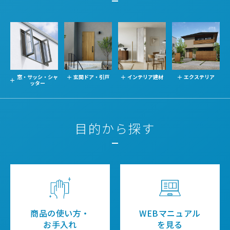
窓・サッシ・シャ
玄関ドア・引戸
インテリア建材
エクステリア
ッター
目的から探す
商品の使い方・
WEBマニュアル
お手入れ
を見る