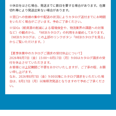
※休日をはさむ場合、発送までに数日を要する場合があります。在庫
切れ等により発送出来ない場合があります。
※窓口への依頼の集中や配送の状況によりカタログ送付までにお時間
をいただく場合がございます。予めご了承ください。
※SDGs（紙資源の削減による環境保全や、物流業界の課題への対策
など）の観点から、「WEBカタログ」の利用をお勧めしております。
（WEBカタログは、この上部のリンクボタン「WEBカタログを見る」
からご覧いただけます。）
【夏季休業中のカタログご請求の受付休止について】
2026年8月7日（金）15:00～8月17日（月）9:00はカタログ請求の受
付を休止させていただきます。
お客様には上記期間ご不便をおかけいたしますが、ご了承の程、お願
い申し上げます。
なお、2026年8月7日（金）9:00以降にカタログ請求をいただいた場
合は、8月17日（月）以降順次発送となりますので予めご了承くださ
い。