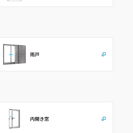
雨戸
内開き窓