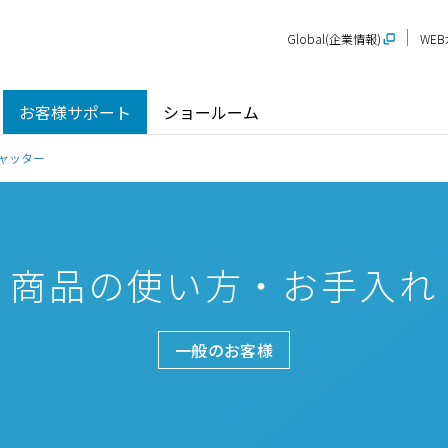
Global(企業情報)
WE
お客様サポート
ショールーム
ャッター
商品の使い方・お手入れ
探す
ショールーム
P-STAGE
プレゼンテーションルーム
SR
PS
PR
甲信越
関
玄関ドア / 引戸
インテリア建材
一般のお客様
新潟
長野
新
SR
PR
商品名から探す
北陸
近