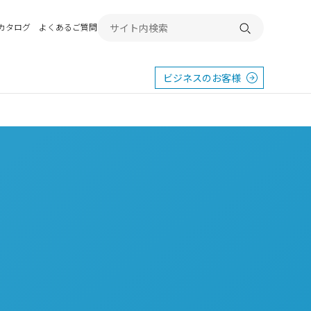
Bカタログ
よくあるご質問
検索する
ビジネスのお客様
東
エクステリア
宿
横浜
群馬
SR
SR
PR
施工例から探す
畿