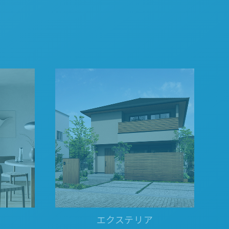
阪
箕面
SR
SR
州・沖縄
岡
熊本
鹿児島
那覇
SR
SR
PS
PS
ムをショールームで体感
ーム展示商品検索
エクステリア