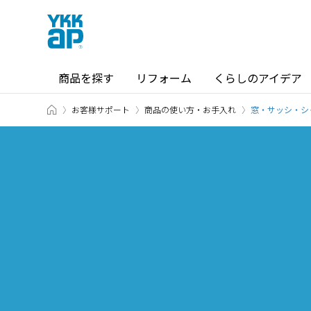
商品を探す
リフォーム
くらしのアイデア
TOP
お客様サポート
商品の使い方・お手入れ
商品を探す TOP
ショールーム TOP
窓・サッシ・シ
カテゴリから探す
ショールーム・その他の展示場を
北海道
窓・サッシ / シャッター
札幌
SR
場所から探す
東海