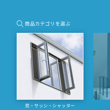
名古屋
静岡
SR
SR
WEBカタログを見る
中国
広島
岡山
商品カテゴリを選ぶ
SR
SR
ショールームに行く前に
ショールームご見学ガイド
おうち de ショールーム
窓・サッシ・シャッター