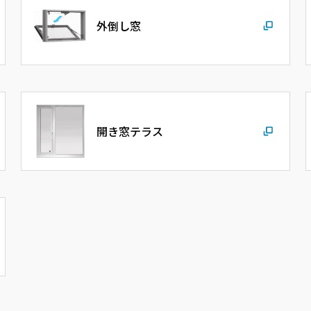
外倒し窓
開き窓テラス