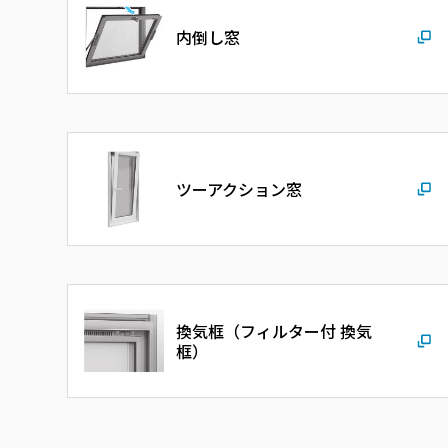
内倒し窓
ツーアクション窓
換気框（フィルター付 換気
框）