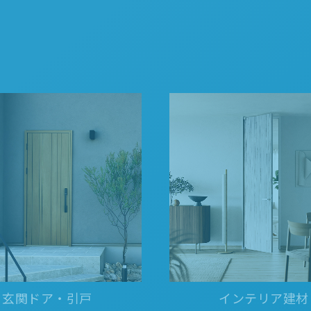
金沢
富山
福井
大
SR
PR
PR
商品えらびのお手伝い
四国
九
高松
愛媛
福
SR
PR
リフォー
ショール
玄関ドア・引戸
インテリア建材