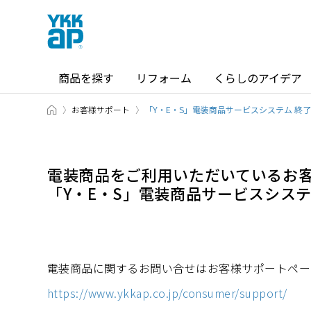
商品を探す
リフォーム
くらしのアイデア
TOP
お客様サポート
商品を探す TOP
ショールーム TOP
「Y・E・S」電装商品サービスシステム 終
電装商品をご利用いただいているお
「Y・E・S」電装商品サービスシス
カテゴリから探す
ショールーム・その他の展示場を
北海道
窓・サッシ / シャッター
札幌
SR
電装商品に関するお問い合せはお客様サポートペー
場所から探す
東海
https://www.ykkap.co.jp/consumer/support/