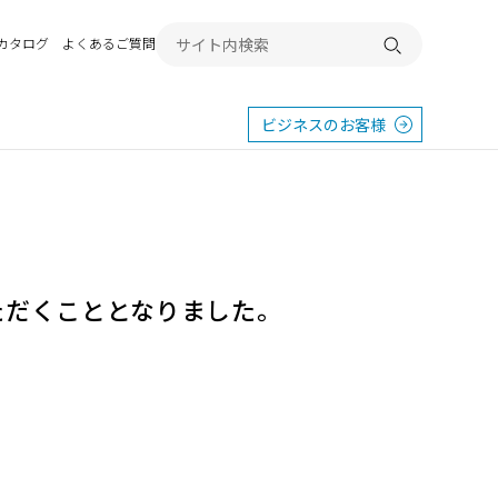
Bカタログ
よくあるご質問
検索する
ビジネスのお客様
ただくこととなりました。
東
エクステリア
宿
横浜
群馬
SR
SR
PR
施工例から探す
畿