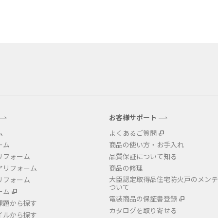
金沢
富山
福井
大
SR
PR
PR
商品えらびのお手伝い
四国
九
高松
愛媛
福
SR
PR
お客様サポート
リフォー
ム
よくあるご質問
ーム
商品の使い方・お手入れ
リフォーム
品質保証について知る
アリフォーム
商品の修理
ショール
大臣認定取得品住宅防火戸のメンテ
リフォーム
ついて
ーム
電装商品の保証書登録
課題から探す
カタログを取り寄せる
イルから探す