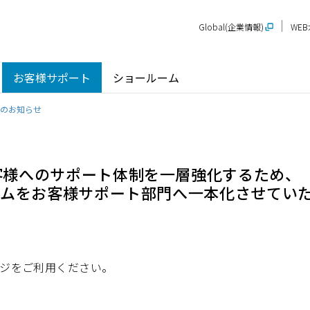
Global(企業情報)
WE
お客様サポート
ショールーム
了のお知らせ
客様へのサポート体制を一層強化するため、
テムをお客様サポート部門へ一本化させてい
探す
ショールーム
P-STAGE
プレゼンテーションルーム
SR
PS
PR
甲信越
関
玄関ドア / 引戸
インテリア建材
新潟
長野
新
SR
PR
ジをご利用ください。
商品名から探す
北陸
近