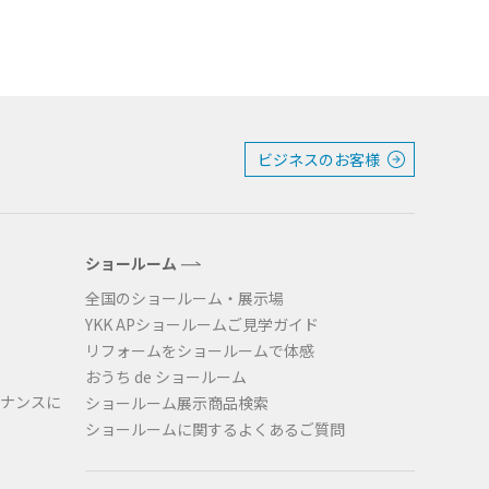
阪
箕面
SR
SR
州・沖縄
岡
熊本
鹿児島
那覇
SR
SR
PS
PS
ビジネスのお客様
ショールーム
ムをショールームで体感
全国のショールーム・展示場
YKK APショールームご見学ガイド
リフォームをショールームで体感
おうち de ショールーム
ーム展示商品検索
ナンスに
ショールーム展示商品検索
ショールームに関するよくあるご質問