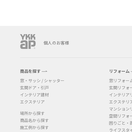
名古屋
静岡
SR
SR
WEBカタログを見る
中国
広島
岡山
SR
SR
個人のお客様
ショールームに行く前に
商品を探す
リフォーム
ショールームご見学ガイド
窓・サッシ / シャッター
窓リフォー
玄関ドア・引戸
玄関リフォ
インテリア建材
インテリア
エクステリア
エクステリ
おうち de ショールーム
マンション
場所から探す
空間リフォ
商品名から探す
困りごと・
施工例から探す
ライフスタ