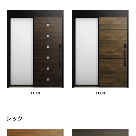
F07N
F08N
シック