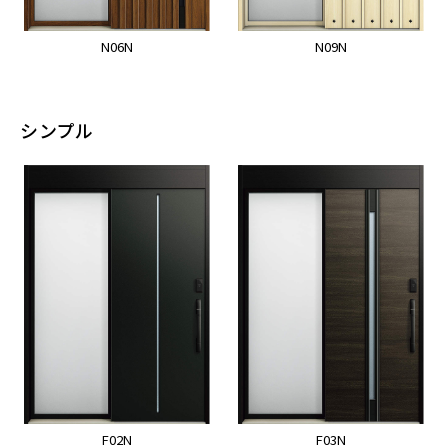
N06N
N09N
シンプル
F02N
F03N