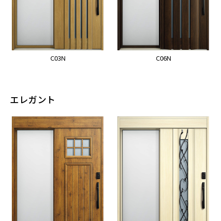
C03N
C06N
エレガント