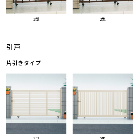
1型
2型
引戸
片引きタイプ
1型
2型