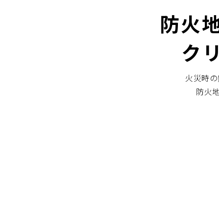
防火
ク
火災時の
防火