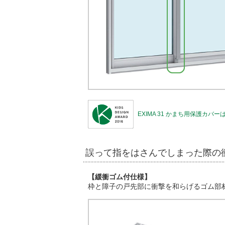
EXIMA 31 かまち用保護カ
誤って指をはさんでしまった際の
【緩衝ゴム付仕様】
枠と障子の戸先部に衝撃を和らげるゴム部