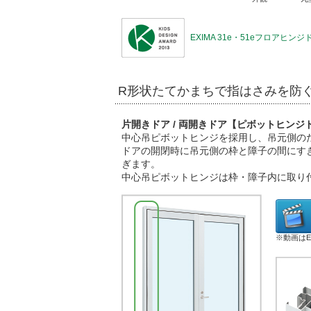
EXIMA 31e・51eフロア
R形状たてかまちで指はさみを防
片開きドア / 両開きドア【ピボットヒン
中心吊ピボットヒンジを採用し、吊元側の
ドアの開閉時に吊元側の枠と障子の間にす
ぎます。
中心吊ピボットヒンジは枠・障子内に取り
※動画はEX