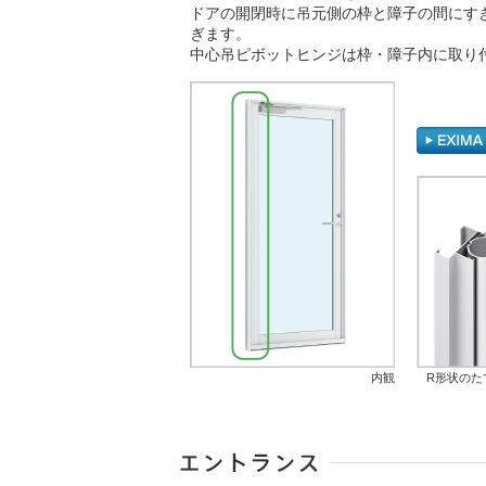
ドアの開閉時に吊元側の枠と障子の間にす
ぎます。
中心吊ピボットヒンジは枠・障子内に取り
内観
R形状のた