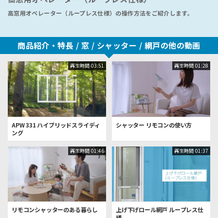
高窓用オペレーター（ループレス仕様）の操作方法をご紹介します。
商品紹介・特長 /
窓 / シャッター / 網戸の他の動画
再生時間
03:51
再生時間
01:28
APW 331 ハイブリッドスライディ
シャッター リモコンの使い方
ング
再生時間
01:46
再生時間
01:37
リモコンシャッターのある暮らし
上げ下げロール網戸 ループレス仕
様