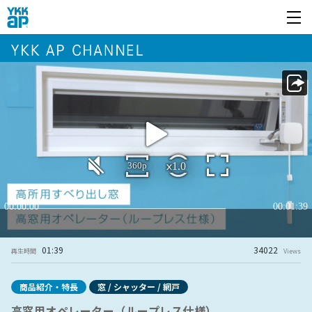
開く
01:39
34022
再生時間
Views
商品紹介・特長
窓 / シャッター / 網戸
高窓用オペレーター（ループレス仕様）