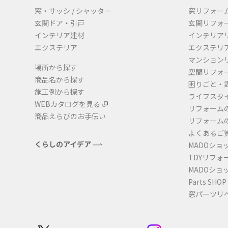
窓・サッシ / シャッター
窓リフォー
玄関ドア・引戸
玄関リフォ
インテリア建材
インテリア
エクステリア
エクステリ
マンション
場所から探す
空間リフォ
商品名から探す
困りごと・
施工例から探す
ライフスタ
WEBカタログを見る
リフォーム
商品えらびのお手伝い
リフォーム
よくあるご
くらしのアイデア
MADOショ
TDYリフォ
MADOショ
Parts SHOP
窓パーツリ