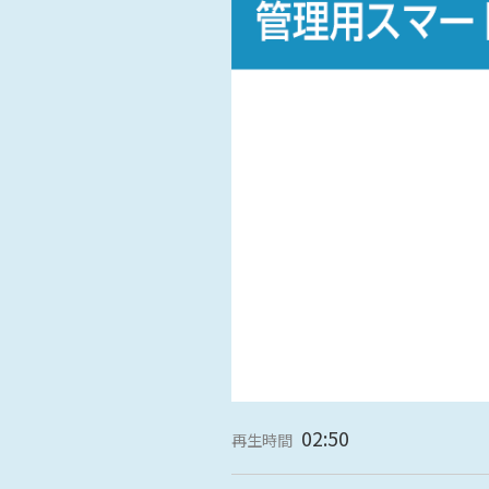
名古屋
静岡
SR
SR
WEBカタログを見る
中国
広島
岡山
SR
SR
ショールームに行く前に
ショールームご見学ガイド
おうち de ショールーム
02:50
再生時間