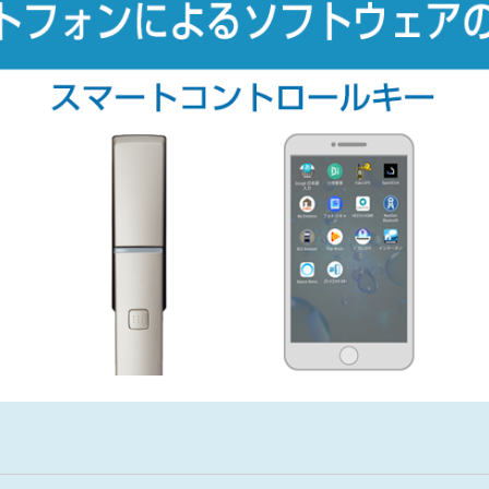
金沢
富山
福井
大
SR
PR
PR
商品えらびのお手伝い
四国
九
高松
愛媛
福
SR
PR
リフォー
ショール