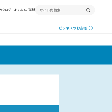
Bカタログ
よくあるご質問
検索する
ビジネスのお客様
東
エクステリア
宿
横浜
群馬
SR
SR
PR
施工例から探す
畿