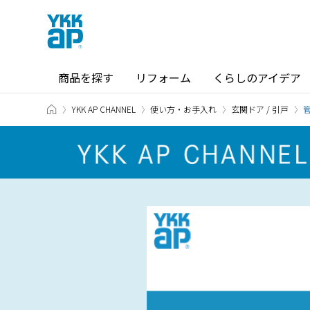
商品を探す
リフォーム
くらしのアイデア
TOP
YKK AP CHANNEL
使い方・お手入れ
玄関ドア / 引戸
商品を探す TOP
ショールーム TOP
カテゴリから探す
ショールーム・その他の展示場を
北海道
窓・サッシ / シャッター
札幌
SR
場所から探す
東海