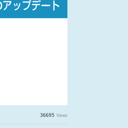
阪
箕面
SR
SR
州・沖縄
岡
熊本
鹿児島
那覇
SR
SR
PS
PS
ムをショールームで体感
ーム展示商品検索
36695
Views