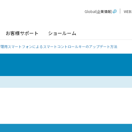
Global(企業情報)
WE
お客様サポート
ショールーム
管理用スマートフォンによるスマートコントロールキーのアップデート方法
探す
ショールーム
P-STAGE
プレゼンテーションルーム
SR
PS
PR
甲信越
関
玄関ドア / 引戸
インテリア建材
新潟
長野
新
SR
PR
商品名から探す
北陸
近