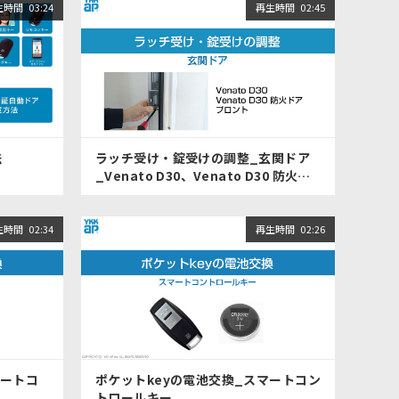
生時間
03:24
再生時間
02:45
法
ラッチ受け・錠受けの調整_玄関ドア
_Venato D30、Venato D30 防火ド
ア、プロント
生時間
02:34
再生時間
02:26
マートコ
ポケットkeyの電池交換_スマートコン
トロールキー