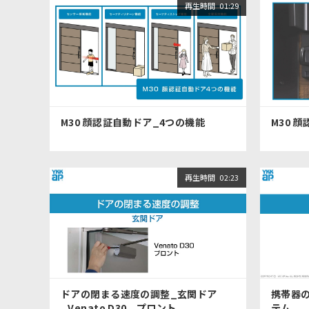
再生時間
01:29
M30 顔認証自動ドア_4つの機能
M30 
再生時間
02:23
ドアの閉まる速度の調整_玄関ドア
携帯器
_Venato D30、プロント
テム