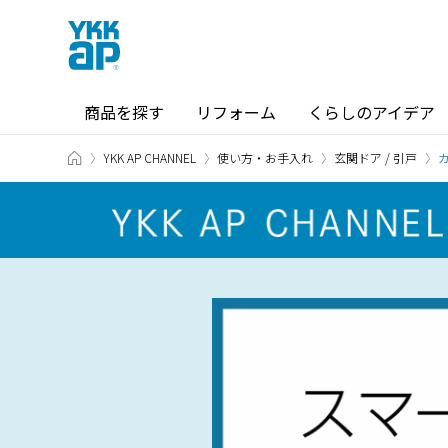
商品を探す
リフォーム
くらしのアイデア
TOP
YKK AP CHANNEL
使い方・お手入れ
玄関ドア / 引戸
商品を探す TOP
ショールーム TOP
カテゴリから探す
ショールーム・その他の展示場を
北海道
窓・サッシ / シャッター
札幌
SR
場所から探す
東海