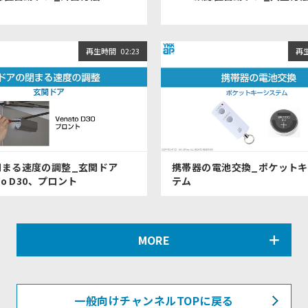
再生時間
02:23
再
閉まる速度の調整_玄関ドア
携帯器の電池交換_ポケット
to D30、プロント
テム
MORE
一般向けチャンネルTOPに戻る