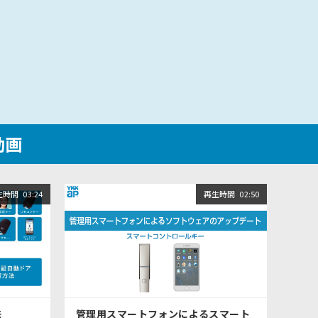
動画
生時間
03:24
再生時間
02:50
法
管理用スマートフォンによるスマート