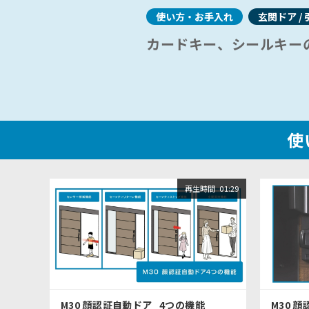
ショールームに関するよくあるご質問
使い方・お手入れ
玄関ドア / 
カードキー、シールキー
使
再生時間
01:29
M30 顔認証自動ドア_4つの機能
M30 