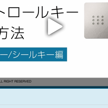
金沢
富山
福井
大
SR
PR
PR
商品えらびのお手伝い
四国
九
高松
愛媛
福
SR
PR
リフォー
ショール