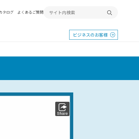
Bカタログ
よくあるご質問
検索する
ビジネスのお客様
東
エクステリア
宿
横浜
群馬
SR
SR
PR
施工例から探す
畿