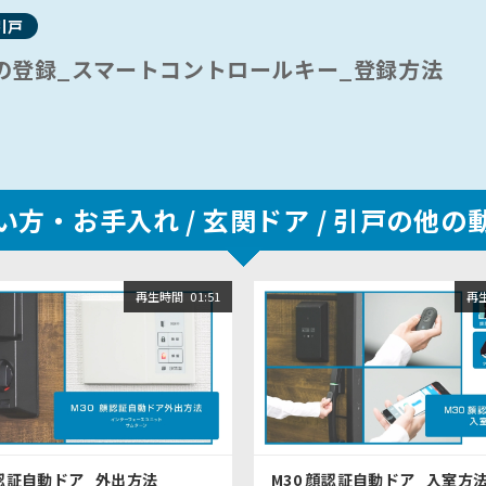
引戸
の登録_スマートコントロールキー_登録方法
い方・お手入れ /
玄関ドア / 引戸の他の
再生時間
01:51
再
顔認証自動ドア_外出方法
M30 顔認証自動ドア_入室方