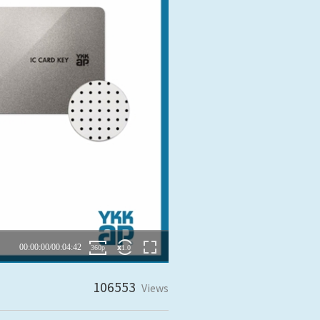
阪
箕面
SR
SR
州・沖縄
岡
熊本
鹿児島
那覇
SR
SR
PS
PS
ムをショールームで体感
ーム展示商品検索
106553
Views