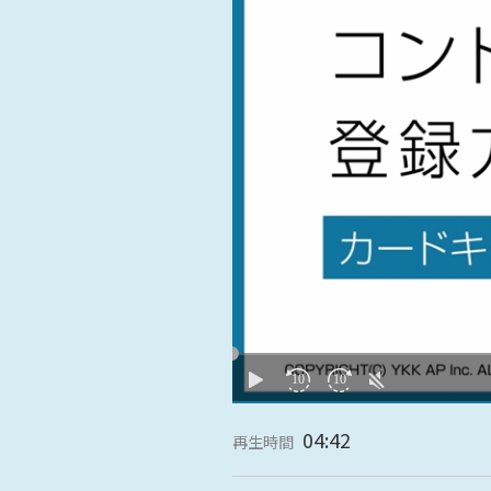
名古屋
静岡
SR
SR
WEBカタログを見る
中国
広島
岡山
SR
SR
ショールームに行く前に
ショールームご見学ガイド
おうち de ショールーム
04:42
再生時間