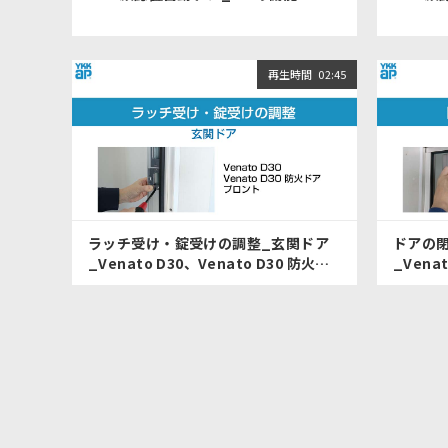
再生時間
02:45
ラッチ受け・錠受けの調整_玄関ドア
ドアの
_Venato D30、Venato D30 防火ド
_Vena
ア、プロント