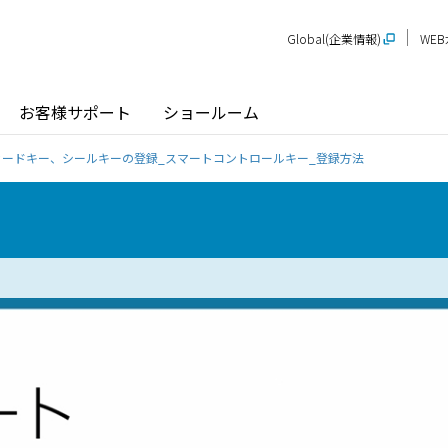
Global(企業情報)
WE
お客様サポート
ショールーム
カードキー、シールキーの登録_スマートコントロールキー_登録方法
探す
ショールーム
P-STAGE
プレゼンテーションルーム
SR
PS
PR
甲信越
関
玄関ドア / 引戸
インテリア建材
新潟
長野
新
SR
PR
商品名から探す
北陸
近