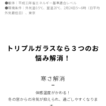
●躯体：平成11年省エネルギー基準適合レベル
●環境条件：外気温0.5℃、室温20℃、2月24日5～6時（日平均
外気最低日）、東京
トリプルガラスなら３つのお
悩み解消！
寒さ解消
体感温度がかわる！
冬の窓からの冷気が抑えられ、過ごしやすくなりま
す。