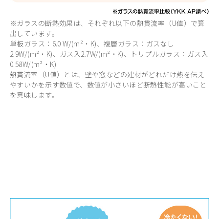
※ガラスの断熱効果は、それぞれ以下の熱貫流率（U値）で算
出しています。
単板ガラス：6.0 W/(m²・K)、複層ガラス：ガスなし
2.9W/(m²・K)、ガス入2.7W/(m²・K)、トリプルガラス：ガス入
0.58W/(m²・K)
熱貫流率（U値）とは、壁や窓などの建材がどれだけ熱を伝え
やすいかを示す数値で、数値が小さいほど断熱性能が高いこと
を意味します。