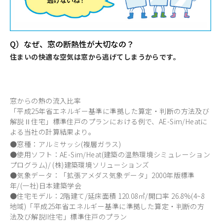
Q）なぜ、窓の断熱性が大切なの？
住まいの快適な空気は窓から逃げてしまうからです。
窓からの熱の流入比率
「平成25年省エネルギー基準に準拠した算定・判断の方法及び
解説Ⅱ住宅」標準住戸のプランにおける例で、AE-Sim/Heatに
よる当社の計算結果より。
●窓種：アルミサッシ(複層ガラス)
●使用ソフト：AE-Sim/Heat(建築の温熱環境シミュレーション
プログラム)/ (株)建築環境ソリューションズ
●気象データ：「拡張アメダス気象データ」2000年版標準
年/(一社)日本建築学会
●住宅モデル：2階建て/延床面積 120.08㎡/開口率 26.8%(4~8
地域)「平成25年省エネルギー基準に準拠した算定・判断の方
法及び解説II住宅」標準住戸のプラン