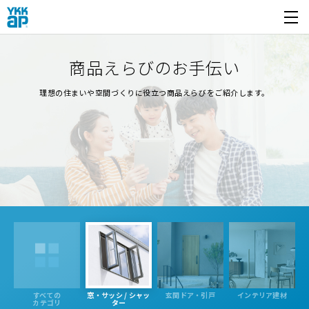
開く
商品えらびのお手伝い
理想の住まいや空間づくりに役立つ商品えらびをご紹介します。
すべての
窓・サッシ / シャッ
玄関ドア・引戸
インテリア建材
カテゴリ
ター