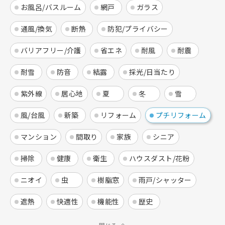
お風呂/バスルーム
網戸
ガラス
通風/換気
断熱
防犯/プライバシー
バリアフリー/介護
省エネ
耐風
耐震
耐雪
防音
結露
採光/日当たり
紫外線
居心地
夏
冬
雪
風/台風
新築
リフォーム
プチリフォーム
マンション
間取り
家族
シニア
掃除
健康
衛生
ハウスダスト/花粉
ニオイ
虫
樹脂窓
雨戸/シャッター
遮熱
快適性
機能性
歴史