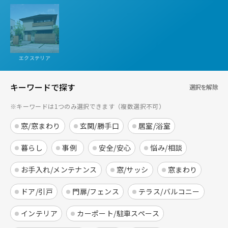
エクステリア
キーワードで探す
選択を解除
※キーワードは1つのみ選択できます（複数選択不可）
窓/窓まわり
玄関/勝手口
居室/浴室
暮らし
事例
安全/安心
悩み/相談
お手入れ/メンテナンス
窓/サッシ
窓まわり
ドア/引戸
門扉/フェンス
テラス/バルコニー
インテリア
カーポート/駐車スペース