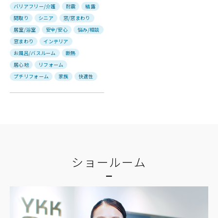
バリアフリー/介護
耐震
結露
間取り
シニア
窓/窓まわり
居室/浴室
安全/安心
悩み/相談
窓まわり
インテリア
お風呂/バスルーム
断熱
居心地
リフォーム
プチリフォーム
家族
快適性
ショールーム