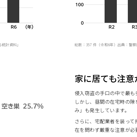
する統計資料」
総数：357 件（令和6年）出典：
家に居ても注意
侵入窃盗の手口の中で最も
しかし、昼間の在宅時の隙
み」も発生しています。
さらに、宅配業者を装って
在を問わず厳重な注意が必