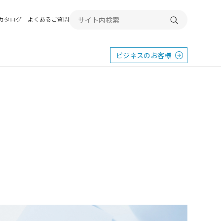
Bカタログ
よくあるご質問
検索する
ビジネスのお客様
東
エクステリア
宿
横浜
群馬
SR
SR
PR
施工例から探す
畿