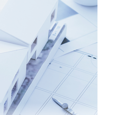
阪
箕面
SR
SR
州・沖縄
岡
熊本
鹿児島
那覇
SR
SR
PS
PS
ムをショールームで体感
ーム展示商品検索