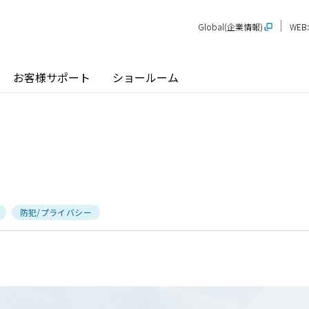
Global(企業情報)
WE
お客様サポート
ショールーム
探す
ショールーム
P-STAGE
プレゼンテーションルーム
SR
PS
PR
防犯/プライバシー
甲信越
関
玄関ドア / 引戸
インテリア建材
新潟
長野
新
SR
PR
商品名から探す
北陸
近