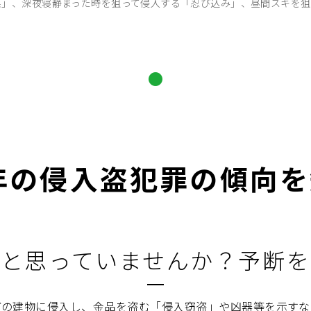
巣」、深夜寝静まった時を狙って侵入する「忍び込み」、昼間スキを狙
近年の侵入盗犯罪の傾向
」と思っていませんか？予断を
どの建物に侵入し、金品を盗む「侵入窃盗」や凶器等を示すな