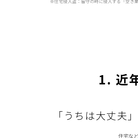
※住宅侵入盗：留守の時に侵入する「空き
1. 
「うちは大丈夫
住宅な