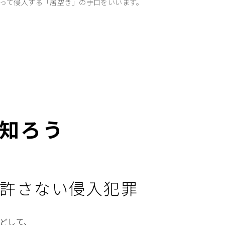
って侵入する「居空き」の手口をいいます。
を知ろう
許さない侵入犯罪
どして、