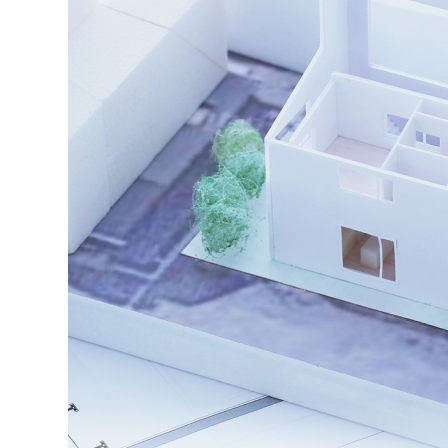
名古屋
静岡
SR
SR
WEBカタログを見る
中国
広島
岡山
SR
SR
ショールームに行く前に
ショールームご見学ガイド
おうち de ショールーム