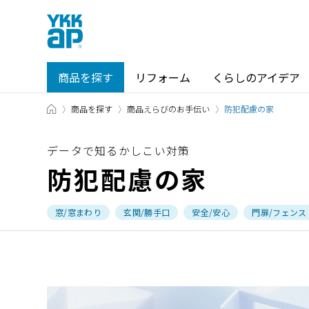
商品を探す
リフォーム
くらしのアイデア
TOP
商品を探す
商品えらびのお手伝い
商品を探す TOP
ショールーム TOP
防犯配慮の家
データで知るかしこい対策
防犯配慮の家
カテゴリから探す
ショールーム・その他の展示場を
窓/窓まわり
玄関/勝手口
安全/安心
門扉/フェンス
北海道
窓・サッシ / シャッター
札幌
SR
場所から探す
東海