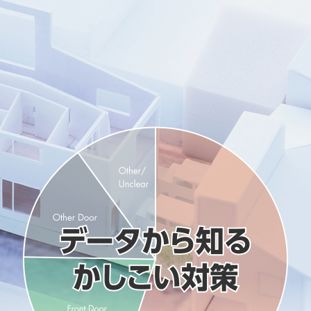
金沢
富山
福井
大
SR
PR
PR
商品えらびのお手伝い
四国
九
高松
愛媛
福
SR
PR
リフォー
ショール