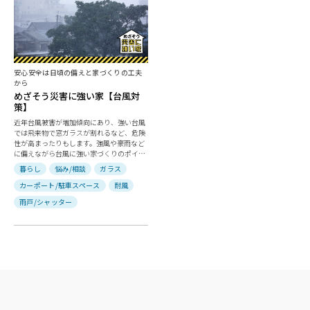
安心安全は日頃の備えと家づくりの工夫
から
めざそう災害に強い家【台風対
策】
近年台風被害が増加傾向にあり、強い台風
では飛来物で窓ガラスが割れるなど、危険
性が高まったりもします。強風や豪雨など
に備えながら台風に強い家づくりのポイン
トを紹介します。
暮らし
悩み/相談
ガラス
カーポート/駐車スペース
耐風
雨戸/シャッター