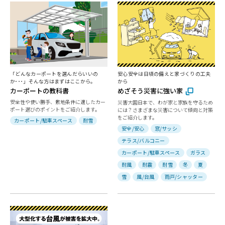
「どんなカーポートを選んだらいいの
安心安全は日頃の備えと家づくりの工夫
か･･･」そんな方はまずはここから。
から
カーポートの教科書
めざそう災害に強い家
安全性や使い勝手、敷地条件に適したカー
災害大国日本で、わが家と家族を守るため
ポート選びのポイントをご紹介します。
には？さまざまな災害について傾向と対策
をご紹介します。
カーポート/駐車スペース
耐雪
安全/安心
窓/サッシ
テラス/バルコニー
カーポート/駐車スペース
ガラス
耐風
耐震
耐雪
冬
夏
雪
風/台風
雨戸/シャッター