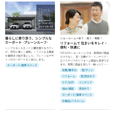
暮らしに寄り添う、シンプルな
ショールームへ来て・見て・実感！
カーポート -プレーンルーフ-
リフォームで 住まいをキレイ・
便利・快適に
シンプルなシルエットと個性豊かなカラー
が、住宅と美しく調和。ノイズとなる要素
YKK APのショールームでは、新築向け商品
を極限まで削ぎ落とした、プレーンなデザ
だけでなく、窓・玄関ドア・インテリア・
インのカーポートをご紹介します。
エクステリアのリフォーム商品も見学でき
ます。実際に商品を見たり・触ったり・実
カーポート/駐車スペース
験機で体感して住まいのリフォーム検討に
玄関/勝手口
窓/サッシ
役立ててください。
リフォーム
窓/窓まわり
ドア/引戸
インテリア
悩み/相談
窓まわり
カーポート/駐車スペース
お風呂/バスルーム