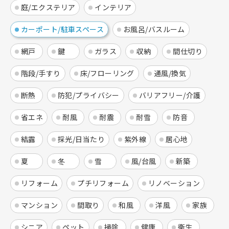
庭/エクステリア
インテリア
カーポート/駐車スペース
お風呂/バスルーム
網戸
鍵
ガラス
収納
間仕切り
階段/手すり
床/フローリング
通風/換気
断熱
防犯/プライバシー
バリアフリー/介護
省エネ
耐風
耐震
耐雪
防音
結露
採光/日当たり
紫外線
居心地
夏
冬
雪
風/台風
新築
リフォーム
プチリフォーム
リノベーション
マンション
間取り
和風
洋風
家族
シニア
ペット
掃除
健康
衛生