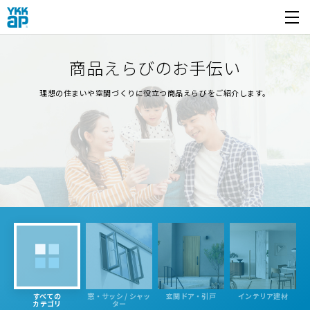
開く
商品えらびのお手伝い
理想の住まいや空間づくりに役立つ商品えらびをご紹介します。
すべての
窓・サッシ / シャッ
玄関ドア・引戸
インテリア建材
カテゴリ
ター