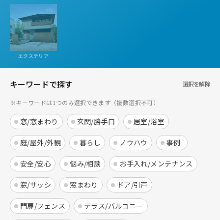
エクステリア
キーワードで探す
選択を解除
※キーワードは1つのみ選択できます（複数選択不可）
窓/窓まわり
玄関/勝手口
居室/浴室
庭/屋外/外観
暮らし
ノウハウ
事例
安全/安心
悩み/相談
お手入れ/メンテナンス
窓/サッシ
窓まわり
ドア/引戸
門扉/フェンス
テラス/バルコニー