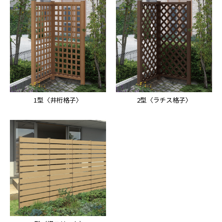
1型〈井桁格子〉
2型〈ラチス格子〉