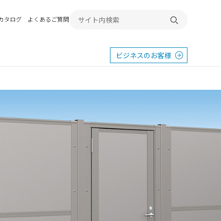
Bカタログ
よくあるご質問
検索する
ビジネスのお客様
東
エクステリア
宿
横浜
群馬
SR
SR
PR
施工例から探す
畿