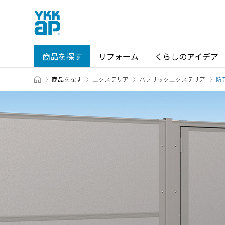
商品を探す
リフォーム
くらしのアイデア
TOP
商品を探す
エクステリア
パブリックエクステリア
商品を探す TOP
ショールーム TOP
防
カテゴリから探す
ショールーム・その他の展示場を
北海道
窓・サッシ / シャッター
札幌
SR
場所から探す
東海