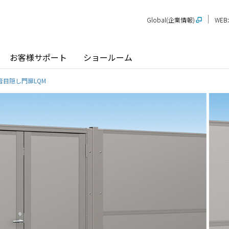
Global(企業情報)
WE
お客様サポート
ショールーム
音目隠し門扉LQM
探す
ショールーム
P-STAGE
プレゼンテーションルーム
SR
PS
PR
甲信越
関
玄関ドア / 引戸
インテリア建材
新潟
長野
新
SR
PR
商品名から探す
北陸
近