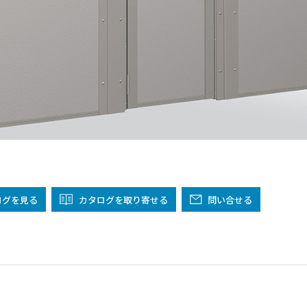
阪
箕面
SR
SR
州・沖縄
岡
熊本
鹿児島
那覇
SR
SR
PS
PS
ムをショールームで体感
ログ
を見る
カタログを取り寄せる
問い合せる
ーム展示商品検索