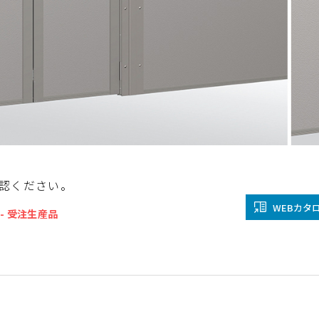
金沢
富山
福井
大
SR
PR
PR
商品えらびのお手伝い
四国
九
高松
愛媛
福
SR
PR
リフォー
認ください。
WEBカタ
- 受注生産品
ショール