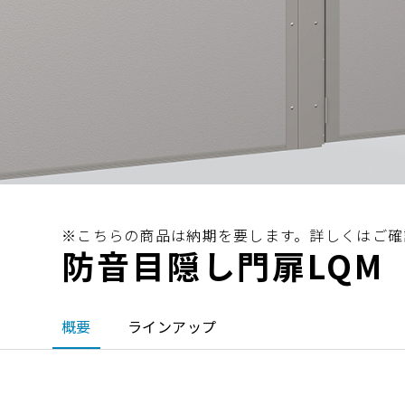
名古屋
静岡
SR
SR
WEBカタログを見る
中国
広島
岡山
SR
SR
ショールームに行く前に
ショールームご見学ガイド
※こちらの商品は納期を要します。詳しくはご確
防音目隠し門扉LQM
おうち de ショールーム
概要
ラインアップ