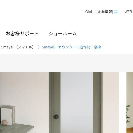
Global(企業情報)
WE
お客様サポート
ショールーム
Smayell（スマエル）
Smayell／カウンター・造作材・窓枠
探す
ショールーム
P-STAGE
プレゼンテーションルーム
SR
PS
PR
甲信越
関
玄関ドア / 引戸
インテリア建材
新潟
長野
新
SR
PR
商品名から探す
北陸
近