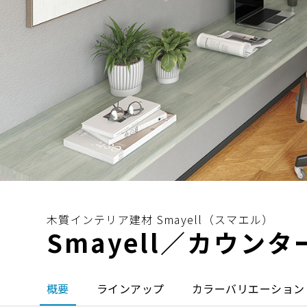
名古屋
静岡
SR
SR
WEBカタログを見る
中国
広島
岡山
SR
SR
ショールームに行く前に
ショールームご見学ガイド
木質インテリア建材 Smayell（スマエル）
Smayell／カウン
おうち de ショールーム
概要
ラインアップ
カラーバリエーション