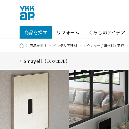
商品を探す
リフォーム
くらしのアイデア
TOP
商品を探す
インテリア建材
カウンター / 造作材 / 窓枠
商品を探す TOP
ショールーム TOP
Smayell（スマエル）
カテゴリから探す
ショールーム・その他の展示場を
北海道
窓・サッシ / シャッター
札幌
SR
場所から探す
東海