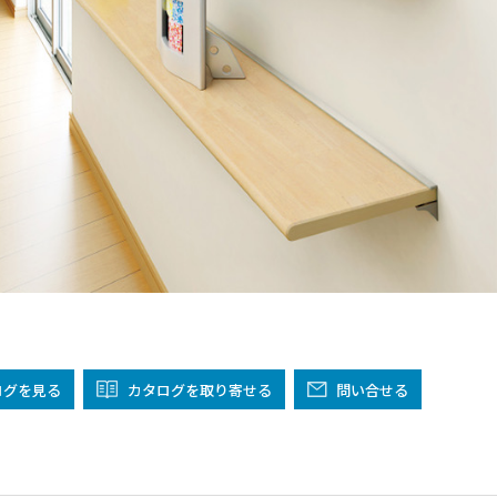
阪
箕面
SR
SR
州・沖縄
岡
熊本
鹿児島
那覇
SR
SR
PS
PS
ムをショールームで体感
ーム展示商品検索
ログ
を見る
カタログを取り寄せる
問い合せる