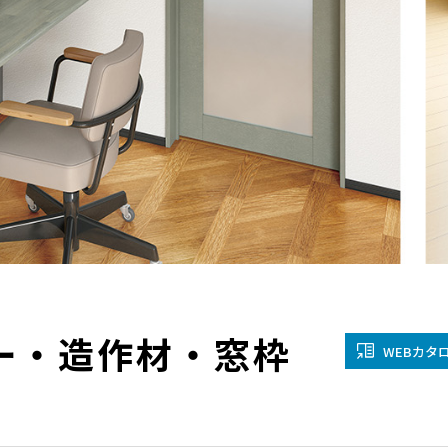
金沢
富山
福井
大
SR
PR
PR
商品えらびのお手伝い
四国
九
高松
愛媛
福
SR
PR
リフォー
ター・造作材・窓枠
ショール
WEBカタ