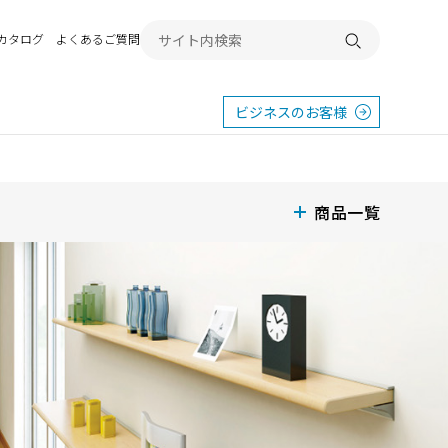
Bカタログ
よくあるご質問
検索する
ビジネスのお客様
商品一覧
東
エクステリア
宿
横浜
群馬
SR
SR
PR
施工例から探す
畿