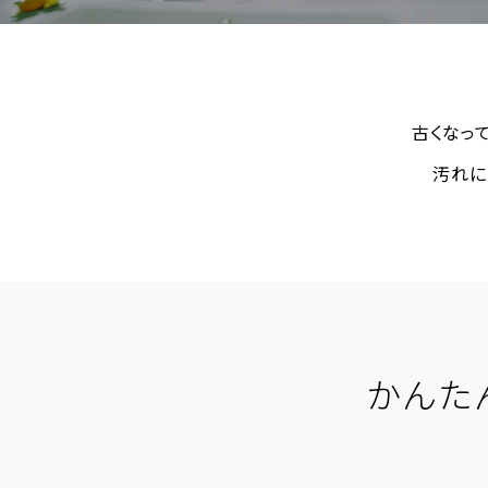
名古屋
静岡
SR
SR
WEBカタログを見る
中国
広島
岡山
SR
SR
古くなっ
汚れに
ショールームに行く前に
ショールームご見学ガイド
かんた
おうち de ショールーム