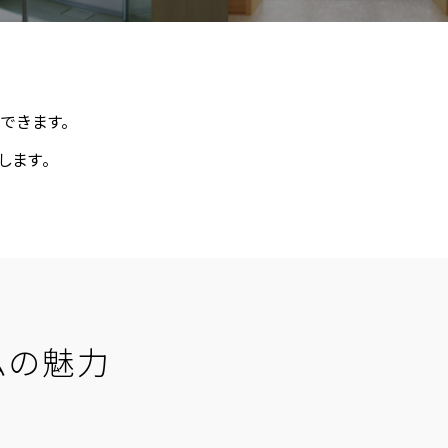
阪
箕面
SR
SR
州・沖縄
岡
熊本
鹿児島
那覇
SR
SR
PS
PS
できます。
します。
ムをショールームで体感
ムの魅力
ーム展示商品検索