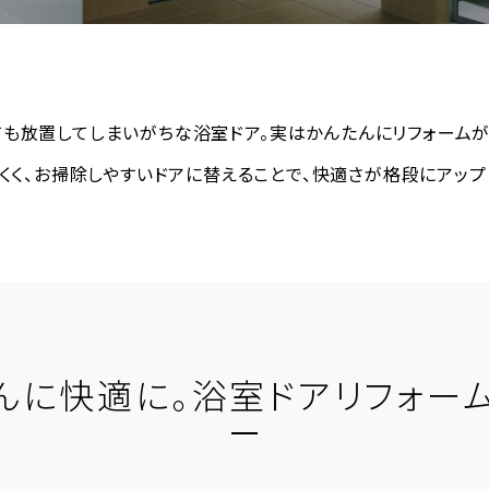
金沢
富山
福井
大
SR
PR
PR
商品えらびのお手伝い
四国
九
高松
愛媛
福
SR
PR
ても放置してしまいがちな浴室ドア。
実はかんたんにリフォームが
くく、お掃除しやすいドアに
替えることで、快適さが格段にアップ
リフォー
んに快適に。
浴室ドアリフォー
ショール