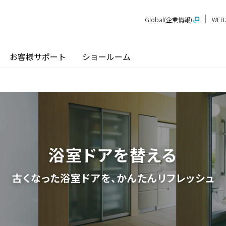
Global(企業情報)
WE
お客様サポート
ショールーム
探す
ショールーム
P-STAGE
プレゼンテーションルーム
SR
PS
PR
浴室ドアを替える
甲信越
関
玄関ドア / 引戸
インテリア建材
古くなった浴室ドアを、
かんたんリフレッシュ
新潟
長野
新
SR
PR
商品名から探す
北陸
近