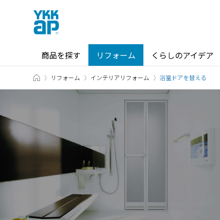
商品を探す
リフォーム
くらしのアイデア
TOP
リフォーム
インテリアリフォーム
商品を探す TOP
ショールーム TOP
浴室ドアを替える
カテゴリから探す
ショールーム・その他の展示場を
北海道
窓・サッシ / シャッター
札幌
SR
場所から探す
東海