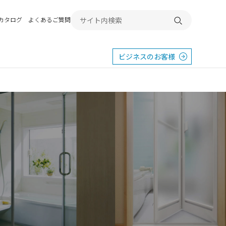
Bカタログ
よくあるご質問
検索する
ビジネスのお客様
東
エクステリア
宿
横浜
群馬
SR
SR
PR
施工例から探す
畿