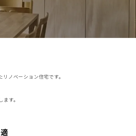
阪
箕面
SR
SR
州・沖縄
岡
熊本
鹿児島
那覇
SR
SR
PS
PS
ムをショールームで体感
たリノベーション住宅です。
します。
ーム展示商品検索
快適