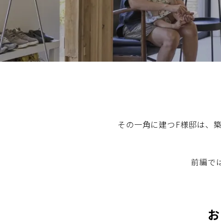
名古屋
静岡
SR
SR
WEBカタログを見る
中国
広島
岡山
SR
SR
ショールームに行く前に
ショールームご見学ガイド
その一角に建つF様邸は、
前編で
おうち de ショールーム
お