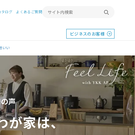
カタログ
よくあるご質問
検索する
ビジネスのお客様
地いい
ム
様の声
東
エクステリア
宿
横浜
群馬
SR
SR
PR
わが家は、
施工例から探す
畿