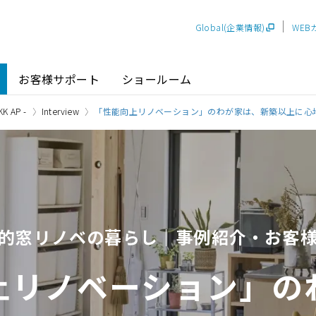
Global(企業情報)
WEB
お客様サポート
ショールーム
K AP -
Interview
「性能向上リノベーション」のわが家は、新築以上に心
探す
ショールーム
P-STAGE
プレゼンテーションルー
SR
PS
PR
的窓リノベの暮らし｜事例紹介・お客
甲信越
関
玄関ドア / 引戸
インテリア建材
新潟
長野
新
SR
PR
上リノベーション」の
商品名から探す
北陸
近