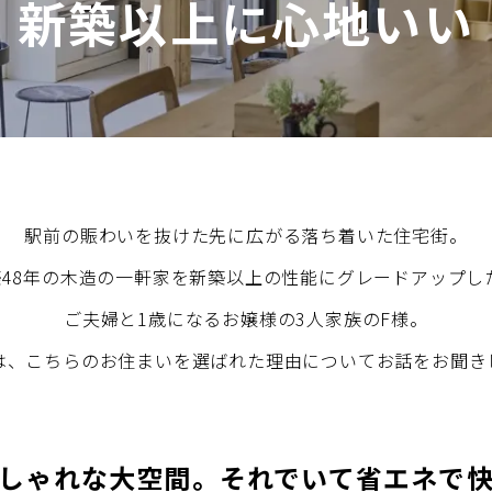
新築以上に心地いい
金沢
富山
福井
大
SR
PR
PR
商品えらびのお手伝い
四国
九
高松
愛媛
福
SR
PR
駅前の賑わいを抜けた先に広がる落ち着いた住宅街。
リフォー
築48年の木造の一軒家を新築以上の性能にグレードアップし
ご夫婦と1歳になるお嬢様の3人家族のF様。
は、こちらのお住まいを選ばれた理由についてお話をお聞き
ショール
しゃれな大空間。
それでいて省エネで