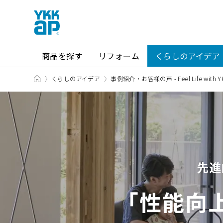
商品を探す
リフォーム
くらしのアイデア
TOP
くらしのアイデア
事例紹介・お客様の声 - Feel Life with YK
商品を探す TOP
ショールーム TOP
カテゴリから探す
ショールーム・その他の展示場を
先進
北海道
窓・サッシ / シャッター
札幌
SR
「性能向
場所から探す
東海