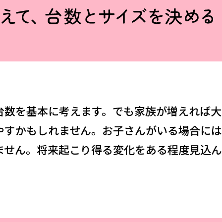
金沢
富山
福井
大
SR
PR
PR
商品えらびのお手伝い
四国
九
高松
愛媛
福
SR
PR
台数を基本に考えます。でも家族が増えれば大
リフォー
やすかもしれません。お子さんがいる場合には
ません。将来起こり得る変化をある程度見込ん
ショール