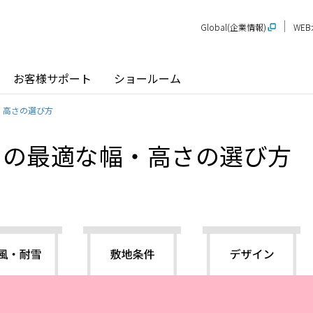
Global(企業情報)
WE
お客様サポート
ショールーム
・高さの選び方
トの最適な幅・高さの選び方
探す
ショールーム
P-STAGE
プレゼンテーションルーム
SR
PS
PR
甲信越
関
玄関ドア / 引戸
インテリア建材
新潟
長野
新
SR
PR
商品名から探す
北陸
近