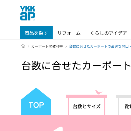
商品を探す
リフォーム
くらしのアイデア
TOP
カーポートの教科書
商品を探す TOP
ショールーム TOP
台数に合せたカーポートの最適な開口
台数に合せたカーポー
カテゴリから探す
ショールーム・その他の展示場を
北海道
窓・サッシ / シャッター
札幌
SR
場所から探す
東海