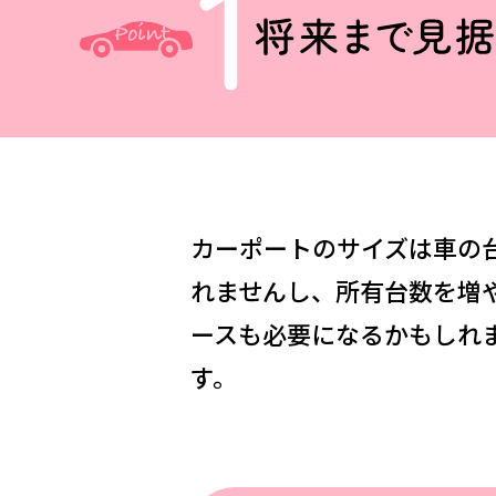
名古屋
静岡
SR
SR
WEBカタログを見る
中国
広島
岡山
SR
SR
ショールームに行く前に
カーポートのサイズは車の
ショールームご見学ガイド
れませんし、所有台数を増
ースも必要になるかもしれ
す。
おうち de ショールーム