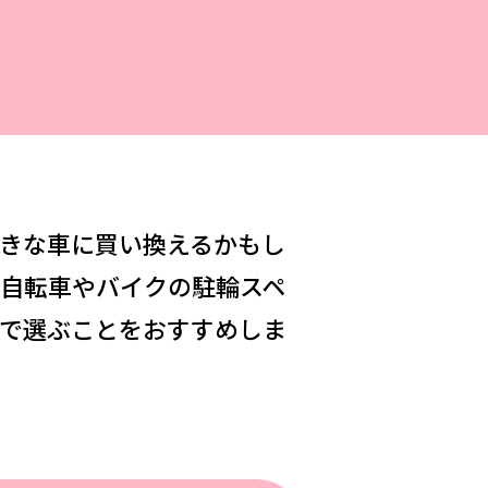
阪
箕面
SR
SR
州・沖縄
岡
熊本
鹿児島
那覇
SR
SR
PS
PS
きな車に買い換えるかもし
ムをショールームで体感
自転車やバイクの駐輪スペ
で選ぶことをおすすめしま
ーム展示商品検索