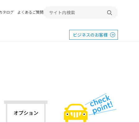
Bカタログ
よくあるご質問
検索する
ビジネスのお客様
東
エクステリア
宿
横浜
群馬
SR
SR
PR
施工例から探す
畿