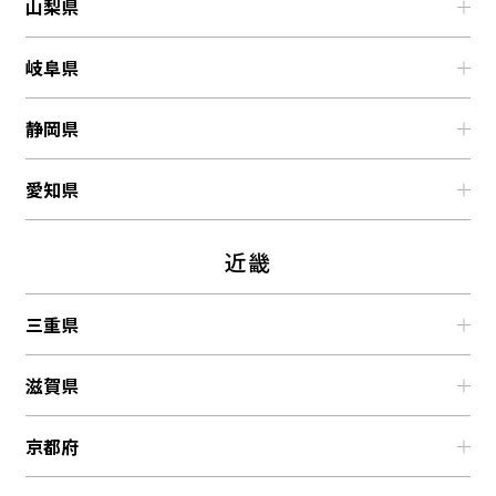
TEL：0120-32-4134
山梨県
定休日：毎週日曜日、第２・第４・第５土曜日、祝日
展示商品
営業時間：10:00～17:00
展示場詳細はこちら
展示商品
・プレーンルーフ 3台用
岐阜県
定休日：毎週水曜日（ただし、祝日の場合は開館）、
（有）エクステリア中川
ピュアシルバー
・プレーンルーフ 1台用
GW、夏期休暇、年末年始
〒400-0855 山梨県甲府市中小河原1-16-20
展示商品
ナチュラルオーク / ブラック
展示場詳細はこちら
静岡県
（株）楓林庭
TEL：055-241-3155
・プレーンルーフ ミニ（自転車用）
〒507-0048 岐阜県多治見市池田町6丁目3-1
営業時間：9:00～18:00
ブラック
愛知県
（株）マンリュウ 掛川展示場
展示商品
TEL：0572-23-2058
定休日：毎週水曜・祝日・第2日曜とその前日定休
〒436-0012 静岡県掛川市上内田705-3
営業時間：9:00～17:00
・プレーンルーフ ミニ（自転車用）
展示場詳細はこちら
オールグリーン 一宮店
TEL：0537-22-8121
近畿
サンドベージュ / ブラック
定休日：毎週土曜日・日曜日
〒491-0921 愛知県一宮市妙興寺1丁目1-26
営業時間：8:00～17:00
展示場詳細はこちら
展示商品
TEL：0120-440-882
三重県
定休日：毎週日曜日
・プレーンルーフ 1台用
営業時間：10:00～18:00
展示場詳細はこちら
展示商品
マットシルバー / ブラック
滋賀県
定休日：毎週火曜日・水曜日
（株）東万 四日市ショールーム
・プレーンルーフ 1台用
展示場詳細はこちら
〒510-0824 三重県四日市市城東町22-5
展示商品
ディープグレイ / ブラック
京都府
エグズ
TEL：059-353-1319
・プレーンルーフ 2台用
（株）筑波ランドスケープ
〒524-0102 滋賀県守山市水保町1219-1
営業時間：9:00～18:00
展示商品