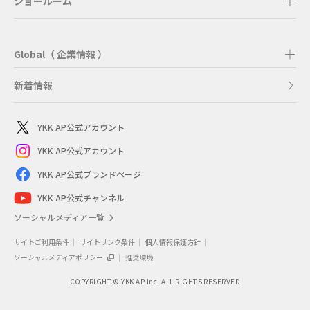
ショールーム
〒839-0809 福岡県久留米市東合川2丁目2-46
〒721-0952 広島県福山市曙町1-3-17
展示商品
TEL：0120-928-456
展示商品
TEL：084-953-1650
展示商品
・プレーンルーフ 3台用
（株）フラットワークス
営業時間：8:30～17:30
・プレーンルーフ 1台用
営業時間：9:00～18:00
Global（ 企業情報 ）
〒426-0044 静岡県藤枝市大東町494-1
・プレーンルーフ 1台用
定休日：毎週日曜日、第2・第4土曜日、祝日
POTOS HOUSE(ぽとすハウス) 日進竹の山店
展示場詳細はこちら
（株）武石アルミサッシ
TEL：054-631-4333
ドライチーク / ブラック
新着情報
展示場詳細はこちら
〒470-0136 愛知県日進市竹の山四丁目2401番地
（株）藤浦本店
〒877-0036 大分県日田市三芳小渕町780-14
営業時間：9:00～18:00
YKK AP ショールーム岡山
TEL：0120-755-127
展示商品
〒866-0831 熊本県八代市萩原町二丁目11-53
TEL：0973-24-2920
定休日：毎週水曜日
YKK AP公式アカウント
〒700-0973 岡山県岡山市北区下中野702-101
展示商品
営業時間：10:00～17:00
TEL：0965-32-2161
展示場詳細はこちら
正和商事（株）
・プレーンルーフ 1台用
展示場詳細はこちら
TEL：0120-21-4134
YKK AP公式アカウント
定休日：毎週水曜日
・プレーンルーフ 2台用＋2台用 間口連結
営業時間：8:00～17:00
〒791-8036 愛媛県松山市高岡町96番地
営業時間：10:00～17:00
サンドベージュ＋ディープグレイ / ブラック
（株）フォースター九州 本社
展示場詳細はこちら
YKK AP公式ブランドページ
定休日：毎週土曜日・日曜日、祝日
TEL：089-989-5582
展示商品
展示商品
定休日：毎週水曜日（ただし、祝日の場合は開館）、
〒891-0133 鹿児島県鹿児島市平川町3519番地
・プレーンルーフ ミニ（自転車用）
YKK AP公式チャンネル
展示場詳細はこちら
GW、夏期休暇、年末年始
・プレーンルーフ 2台用
・プレーンルーフ 1台用
ドライチーク / ブラック
TEL：0120-70-1134
展示商品
ソーシャルメディア一覧
展示商品
ドライチーク / ブラック
展示場詳細はこちら
ディープグレイ / ブラック
営業時間：9:00～17:00
サイトご利用条件
サイトリンク条件
個人情報保護方針
・プレーンルーフ 1台用
展示商品
・プレーンルーフ 2台用
定休日：毎週土曜日・日曜日、祝日
ソーシャルメディアポリシー
推奨環境
マットシルバー / ブラック
展示商品
・プレーンルーフ 1台用
展示場詳細はこちら
COPYRIGHT © YKK AP Inc. ALL RIGHTS RESERVED
・プレーンルーフ 2台用
（株）Sunny place
・プレーンルーフ 1台用
マットシルバー / ブラック
〒438-0203 静岡県磐田市平間1275-1