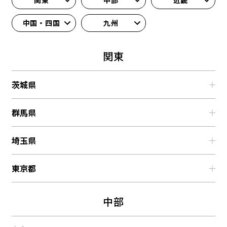
関東
中部
近畿
中国・四国
九州
関東
茨城県
群馬県
浅野物産（株） ここちテリアtsukuba
〒305-0857 茨城県つくば市羽成23-1
埼玉県
（有）ニナイテック
TEL：029-836-4675
〒370-0426 群馬県太田市世良田町1244-2
営業時間：9:30～17:30
東京都
（株）ウッディ大栄トーヨー住器
TEL：0276-90-7818
定休日：毎週水曜日、第2・第4火曜日、夏季休暇、年末
〒339-0021 埼玉県さいたま市岩槻区末田1830
年始
営業時間：9:00～17:00
YKK AP ショールーム新宿
TEL：048-796-7144
中部
展示場詳細はこちら
定休日：毎週土曜日・日曜日(事前予約で対応可能)
〒151-0053 東京都渋谷区代々木2-1-5 JR南新宿ビル8F
営業時間：8:00～17:30
展示場詳細はこちら