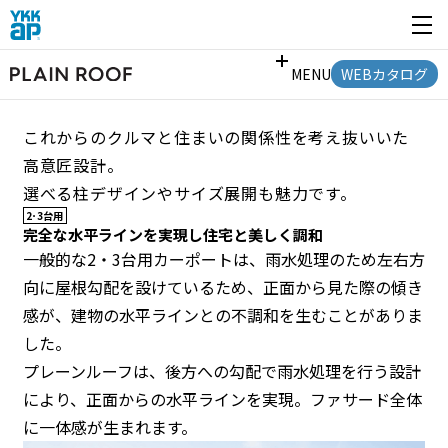
開く
DESIGN
MENU
WEBカタログ
デザイン
これからのクルマと住まいの関係性を考え抜いいた
HOME
高意匠設計。
デザイン
選べる柱デザインやサイズ展開も魅力です。
高性能
2･3台用
カラー
完全な水平ラインを実現し
住宅と美しく調和
施工イメージ
一般的な2・3台用カーポートは、雨水処理のため左右方
向に屋根勾配を設けているため、正面から見た際の傾き
省施工＋敷地対応力
for Pro
感が、建物の水平ラインとの不調和を生むことがありま
した。
プレーンルーフは、後方への勾配で雨水処理を行う設計
により、正面からの水平ラインを実現。ファサード全体
に一体感が生まれます。