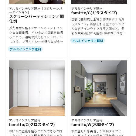
アルミインテリア建材［スクリーンパ
アルミインテリア建材
ーティション］
famitto/G(ガラスタイプ)
スクリーンパーティション／間
空間に開放感と上質な表情を与えるガ
仕切
ラスタイプ。質感を引き立てるシンプ
採光面材や格子デザインのスタイリッ
ルなデザインやすりガラス調など、多
シュな間仕切。 やわらかく空間を仕切
彩な空間演出が可能な6種のガラスをご
ることで、通風や採光をコントロール
用意しています。
アルミインテリア建材
したり、 プライバシーを保ちながら家
族の気配をさりげなく伝えます。 スラ
アルミインテリア建材
イディングタイプ、折戸タイプ、固定
タイプと多彩なタイプから選べます。
アルミインテリア建材
アルミインテリア建材
famitto/C(クロスタイプ)
famitto/W(木調タイプ)
お好みの壁紙を貼ることができるクロ
木の温もりを再現した木調タイプと、
スタイプ。ドアと壁を同化させてアク
コーディネイトの幅をげる単色マット