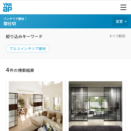
開く
商品を探す
インテリア建材
カテゴリから探す
変更
間仕切
絞り込みキーワード
すべて解除
アルミインテリア建材
4
件の検索結果