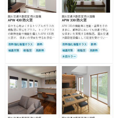
国土交通大臣認定 防火設備
国土交通大臣認定 防火設備
APW 430 防火窓
APW 330 防火窓
日々を心地よくするトリプルガラスの
APW 330の機能美と性能・品質をその
樹脂窓に安心をプラス。 トップクラス
ままに、都市部においても快適で安心
の断熱性能や機能を備えたAPW 430防
な住まいを実現する樹脂窓。 国土交通
火窓が、 住まいの安全を守るお手伝い
大臣設定設備として認定を受けていま
をします。
す。
耐熱強化複層ガラス
断熱
耐熱強化複層ガラス
断熱
結露対策
樹脂窓
高断熱
結露対策
樹脂窓
高断熱
木目カラー
国土交通大臣認定 防火設備
国土交通大臣認定 防火設備