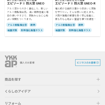
エピソードⅡ 防火窓 GNEO
エピソードⅡ 防火窓 GNEO-R
アルミ窓から大きく進化した、新しい
増え続ける自然災害から住まいと家族
アルミ樹脂複合窓。 高い断熱性能と毎
を守りたい。そんな想いに応えます。
日の使いやすさで、家族みんなに心地
大雨や強風の被害を防ぐ安心性能と、
よい空間をつくります。
夏も冬も心地よい室温を保つ快適性能
をあわせ持つ窓です。
アルミ樹脂複合窓
断熱
アルミ樹脂複合窓
断熱
結露対策
耐熱強化複層ガラス
結露対策
耐熱強化複層ガラス
ビジネスのお客様
個人のお客様
商品を探す
くらしのアイデア
リフォーム