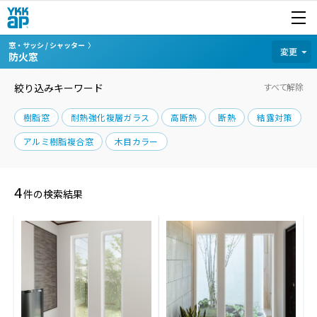
開く
商品を探す
窓・サッシ / シャッター
カテゴリから探す
変更
防火窓
絞り込みキーワード
すべて解除
樹脂窓
耐熱強化複層ガラス
高断熱
断熱
結露対策
アルミ樹脂複合窓
木目カラー
4
件の検索結果