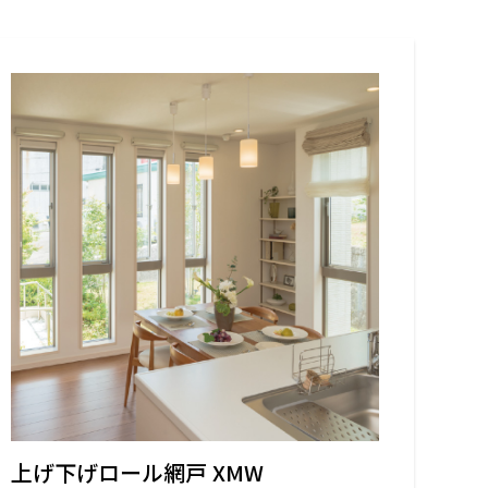
阪
箕面
SR
SR
州・沖縄
岡
熊本
鹿児島
那覇
SR
SR
PS
PS
ムをショールームで体感
ーム展示商品検索
上げ下げロール網戸 XMW