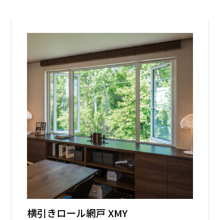
金沢
富山
福井
大
SR
PR
PR
商品えらびのお手伝い
四国
九
高松
愛媛
福
SR
PR
リフォー
ショール
横引きロール網戸 XMY