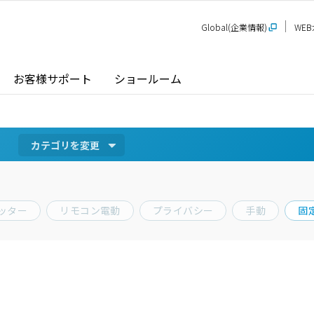
Global(企業情報)
WE
お客様サポート
ショールーム
カテゴリを
変更
探す
ショールーム
P-STAGE
プレゼンテーションルーム
SR
PS
PR
ッター
リモコン電動
プライバシー
手動
固
甲信越
関
玄関ドア / 引戸
インテリア建材
新潟
長野
新
SR
PR
商品名から探す
北陸
近