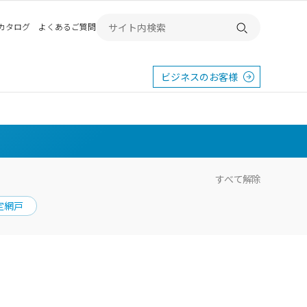
Bカタログ
よくあるご質問
検索する
ビジネスのお客様
すべて解除
定網戸
東
エクステリア
宿
横浜
群馬
SR
SR
PR
施工例から探す
畿