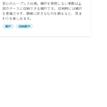
安心のループレス仕様。網戸を使用しない季節は上
部のケースに収納できる網戸です。 収納時には網戸
を意識させず、額縁に好きなものを飾るなど、 窓ま
わりを楽しめます。
網戸
収納網戸