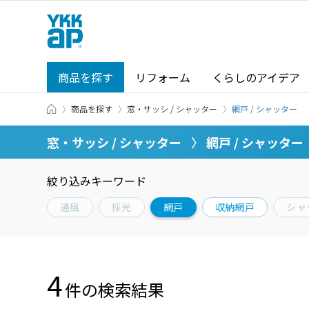
商品を探す
リフォーム
くらしのアイデア
TOP
商品を探す
窓・サッシ / シャッター
商品を探す TOP
ショールーム TOP
網戸 / シャッター
商品を探す
窓・サッシ / シャッター
網戸 / シャッター
カテゴリから探す
絞り込みキーワード
カテゴリから探す
ショールーム・その他の展示場を
通風
採光
網戸
収納網戸
シャ
北海道
窓・サッシ / シャッター
札幌
SR
4
場所から探す
件の検索結果
東海