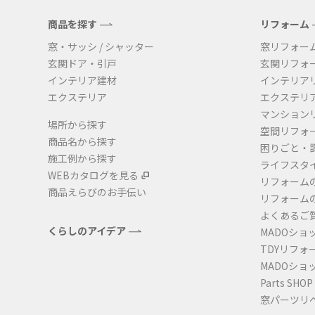
商品を探す
リフォーム
窓・サッシ / シャッター
窓リフォー
玄関ドア・引戸
玄関リフォ
インテリア建材
インテリア
エクステリア
エクステリ
マンション
場所から探す
空間リフォ
商品名から探す
困りごと・
施工例から探す
ライフスタ
WEBカタログを見る
リフォーム
商品えらびのお手伝い
リフォーム
よくあるご
くらしのアイデア
MADOショ
TDYリフォ
MADOショ
Parts SHOP
窓パーツリ