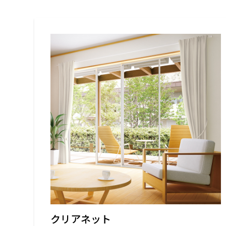
名古屋
静岡
SR
SR
WEBカタログを見る
中国
広島
岡山
SR
SR
ショールームに行く前に
ショールームご見学ガイド
おうち de ショールーム
クリアネット