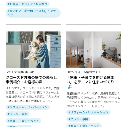
#お風呂・キッチン / 水まわり
#室内ドア・間仕切り・収納 / インテ
リア
Feel Life with YKK AP
TDYリフォーム情報サイト
クローズド外構の庭での暮らし｜
「家事・子育てを助ける住ま
事例紹介・お客様の声
い」をテーマに住まいづくり
「ルシアス」フェンスと「ルシアス」門扉
を設置し、クローズド外構にリフォームし
洗濯動線やキッチン収納、成長を見越した
た庭は愛犬の遊び場に大活躍。「人と犬が
子供部屋づくりのコツ。家事のしやすさと
一緒に楽しめる庭」が実現しました。
子どもとの暮らしを考えた住まいづくりに
ついてインタビューしました。
#リフォーム・リノベーション
#リフォーム・リノベーション
#プラン・事例
#プラン・事例
#家事・子育て・ペット
#家事・子育て・ペット