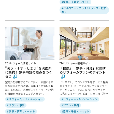
#家事・子育て・ペット
#バルコニー・テラス/ベランダ・庭ま
わり
TDYリフォーム情報サイト
TDYリフォーム情報サイト
"洗う・干す・しまう"を洗面所
「健康」「家事・育児」に関す
に集約！ 家事時短の拠点をつく
るリフォームプランのポイント
ろう
室内外を移動することが多く、負担となり
「リモデル」のコンセプトをまとめた提案
がちな日々のお洗濯。近年はその負担を軽
カタログ「TDYリモデルコレクションブッ
減するために、洗面所にランドリーや収納
ク」がリニューアル。担当したデザイナー
の機能を持たせることが人気です。
に見どころをインタビューしました（前
編）
#リフォーム・リノベーション
#リフォーム・リノベーション
#プラン・事例
#プラン・事例
#家事・子育て・ペット
#家事・子育て・ペット