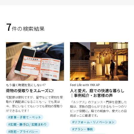
7
件の検索結果
もう届く時間を気にしない!?
Feel Life with YKK AP
荷物の受取りをスムーズに!
人と愛犬、庭での快適な暮らし
｜事例紹介・お客様の声
宅配便は便利ですが、留守などで荷物を受
取れず再配達になることも…。でも実は
「ルシアス」のフェンス・門扉を設置した
今、家にいなくてもいつでも荷物の受取り
庭は、家族の団らんができるもう一つのリ
ができるんです！
ビング空間に。庭での朝食や、愛犬との日
向ぼっこに最適です。
#家事・子育て・ペット
#リフォーム・リノベーション
#玄関・勝手口 / 玄関まわり
#プラン・事例
#防犯・プライバシー