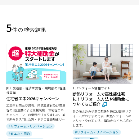
5
件の検索結果
国土交通省・経済産業省・環境省の3省連
TDYリフォーム情報サイト
携事業
断熱リフォームで高性能住宅
住宅省エネ2026キャンペーン
に！リフォーム方法や補助金に
ついてもご紹介
2026年も国土交通省、経済産業省及び環境
省の3省連携による支援制度「住宅省エネ
冬の冷え込みや夏の酷暑対策には断熱リフ
キャンペーン」の継続が決まりました。補
ォームがおすすめです。断熱リフォームの
で助金を活用した窓・ドアの高断熱化リフ
メリットや施工方法、補助金などをご紹介
ォーム住みやすいお家に。
します。
#リフォーム・リノベーション
#リフォーム・リノベーション
#省エネ・節約