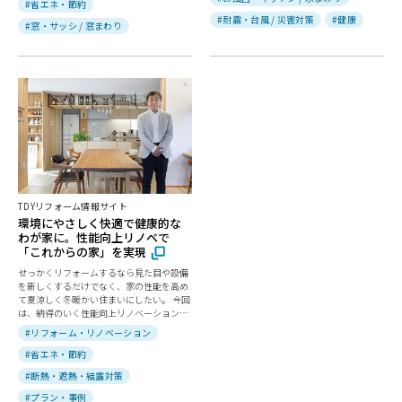
#省エネ・節約
#耐震・台風 / 災害対策
#健康
#窓・サッシ / 窓まわり
TDYリフォーム情報サイト
環境にやさしく快適で健康的な
わが家に。性能向上リノベで
「これからの家」を実現
せっかくリフォームするなら見た目や設備
を新しくするだけでなく、家の性能を高め
て夏涼しく冬暖かい住まいにしたい。 今回
は、納得のいく性能向上リノベーションを
実現するために必要なことを教えてもらい
#リフォーム・リノベーション
ました。
#省エネ・節約
#断熱・遮熱・結露対策
#プラン・事例