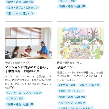
#省エネ・節約
#断熱・遮熱・結露対策
#断熱・遮熱・結露対策
#玄関・勝手口 / 玄関まわり
#窓・サッシ / 窓まわり
Feel Life with YKK AP
快適・健康的なくらし
マンションに内窓のある暮らし
窓辺のヒント
｜事例紹介・お客様の声
窓辺のヒントそれぞれの季節に応じた快適
で健康な暮らしを送るための窓辺のヒント
マンションのリノベーションを実施した住
をご紹介します。
まい。内窓の設置により断熱性が高い窓ま
わりは、夏涼しく冬はあったか。省エネに
#省エネ・節約
#採光・日当たり
も効果的。
#防犯・プライバシー
#リフォーム・リノベーション
#断熱・遮熱・結露対策
#プラン・事例
#窓・サッシ / 窓まわり
#断熱・遮熱・結露対策
#お風呂・キッチン / 水まわり