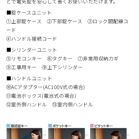
とで電気錠を安心して長くお使いいただけます。
■錠ケースユニット
①上部錠ケース ②下部錠ケース ③ロック間配線コ
ード
④ハンドル接続コード
■シリンダーユニット
⑤リモコンキー ⑥タグキー ⑦非常用収納カギ
⑧工事用キー ⑨上下シリンダー
■ハンドルユニット
⑩ACアダプター(AC100V式の場合)
⑪電池ボックス(電池式の場合)
⑫室外側ハンドル ⑬室内側ハンドル