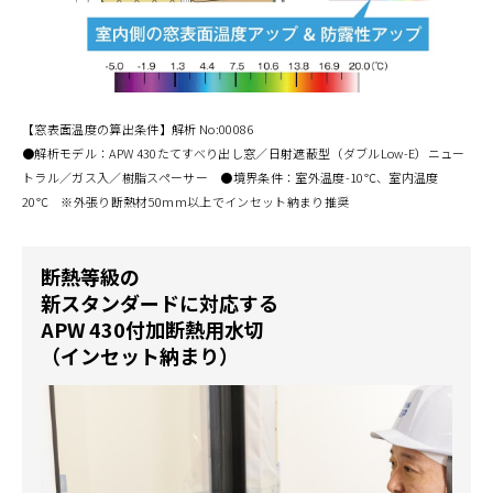
【窓表面温度の算出条件】解析 No:00086
●解析モデル：APW 430たてすべり出し窓／日射遮蔽型（ダブルLow-E）ニュー
トラル／ガス入／樹脂スペーサー ●境界条件：室外温度-10℃、室内温度
20℃ ※外張り断熱材50mm以上でインセット納まり推奨
断熱等級の
新スタンダードに対応する
APW 430付加断熱用水切
（インセット納まり）