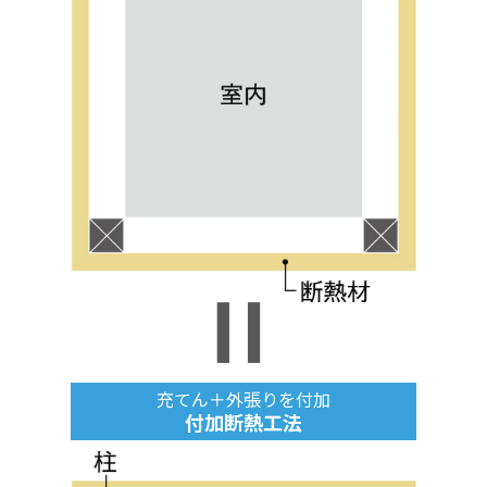
充てん＋外張りを付加
付加断熱工法