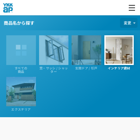
開く
商品名から探す
商品名から探す
変更
すべての
窓・サッシ / シャッ
玄関ドア / 引戸
インテリア建材
商品
ター
エクステリア