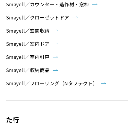
Smayell／カウンター・造作材・窓枠
Smayell／クローゼットドア
Smayell／玄関収納
Smayell／室内ドア
Smayell／室内引戸
Smayell／収納商品
Smayell／フローリング（Nタフテクト）
た行