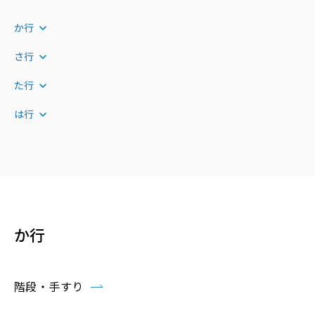
か行
さ行
た行
は行
か行
階段・手すり