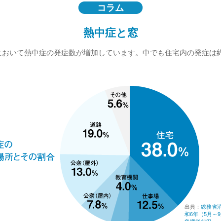
コラム
熱中症と窓
において熱中症の発症数が増加しています。中でも住宅内の発症は約
出典：
総務省
和6年（5月～