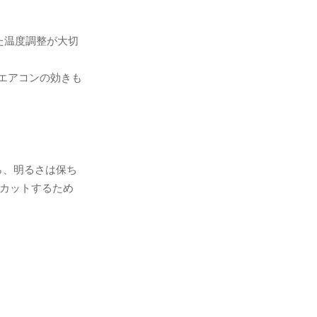
た温度調整が大切
為エアコンの効きも
なら、明るさは保ち
上カットするため