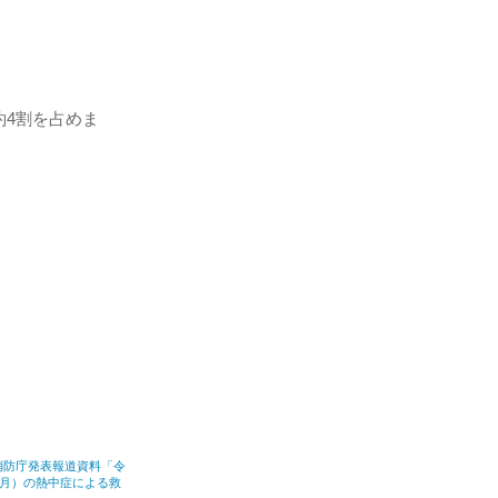
4割を占めま
消防庁発表報道資料「令
9月）の熱中症による救