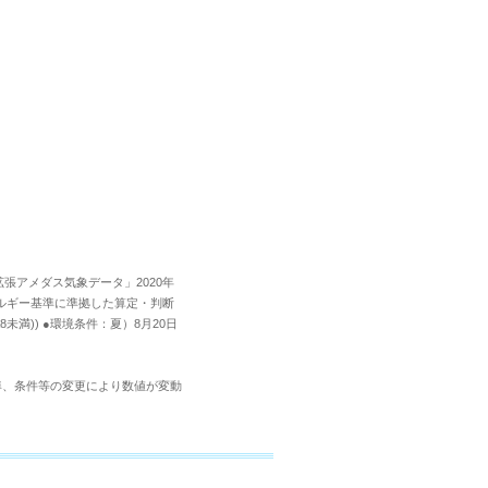
「拡張アメダス気象データ」2020年
省エネルギー基準に準拠した算定・判断
満)) ●環境条件：夏）8月20日
準、条件等の変更により数値が変動