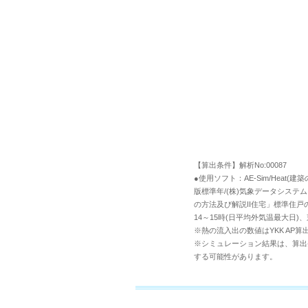
【算出条件】解析No:00087
●使用ソフト：AE-Sim/Hea
版標準年/(株)気象データシステム 
の方法及び解説II住宅」標準住戸の
14～15時(日平均外気温最大日)
※熱の流入出の数値はYKK AP算
※シミュレーション結果は、算出
する可能性があります。