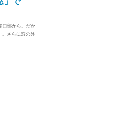
窓」で
開口部から。だか
す。さらに窓の外