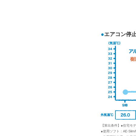
エアコン停
【算出条件】●住宅モ
●使用ソフト：AE-Sl