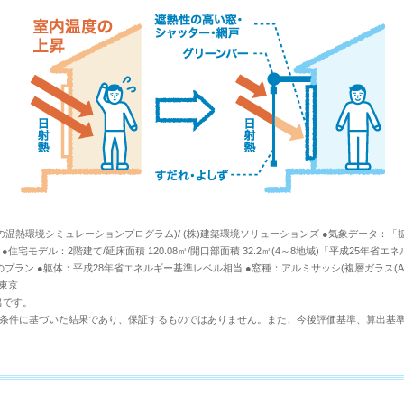
t(建築の温熱環境シミュレーションプログラム)/ (株)建築環境ソリューションズ ●気象データ：
●住宅モデル：2階建て/延床面積 120.08㎡/開口部面積 32.2㎡(4～8地域)「平成25年
プラン ●躯体：平成28年省エネルギー基準レベル相当 ●窓種：アルミサッシ(複層ガラス(A8未
、東京
出です。
条件に基づいた結果であり、保証するものではありません。また、今後評価基準、算出基