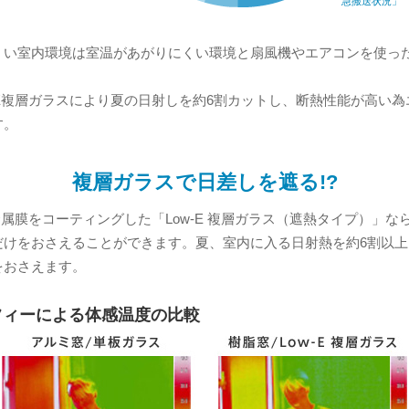
急搬送状況」
くい室内環境は室温があがりにくい環境と扇風機やエアコンを使っ
-E複層ガラスにより夏の日射しを約6割カットし、断熱性能が高い
す。
複層ガラスで日差しを遮る!?
E金属膜をコーティングした「Low-E 複層ガラス（遮熱タイプ）」
だけをおさえることができます。夏、室内に入る日射熱を約6割以
をおさえます。
フィーによる体感温度の比較