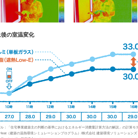
止後の室温変化
デル：「住宅事業建築主の判断の基準におけるエネルギー消費量計算方法の解説」の計算モデ
im/Heat（建築の温熱環境シミュレーションプログラム）/株式会社 建築環境ソリューションズ