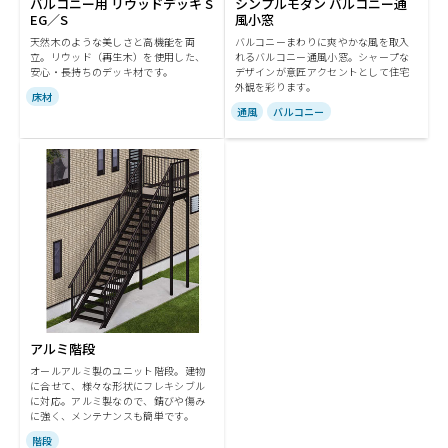
バルコニー用 リウッドデッキ S
シンプルモダン バルコニー通
EG／S
風小窓
天然木のような美しさと高機能を両
バルコニーまわりに爽やかな風を取入
立。リウッド（再生木）を使用した、
れるバルコニー通風小窓。シャープな
安心・長持ちのデッキ材です。
デザインが意匠アクセントとして住宅
外観を彩ります。
床材
通風
バルコニー
アルミ階段
オールアルミ製のユニット階段。建物
に合せて、様々な形状にフレキシブル
に対応。アルミ製なので、錆びや傷み
に強く、メンテナンスも簡単です。
階段