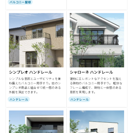
バルコニー屋根
シンプレオ ハンドレール
シャローネ ハンドレール
シンプルな意匠とユーザビリティを兼
建物にエレガントなアクセントを加え
ね備えたバルコニー用手すり。他のシ
る鋳物のバルコニー用手すり。 軽快な
ンプレオ商品と組合せて統一感のある
フレーム構成で、鋳物と一体感のある
外観を演出できます。
意匠を実現します。
ハンドレール
ハンドレール