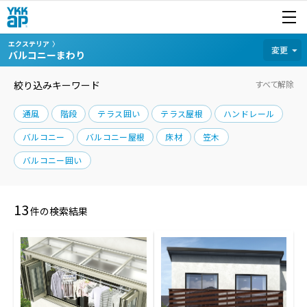
開く
商品を探す
エクステリア
カテゴリから探す
変更
バルコニーまわり
絞り込みキーワード
すべて解除
通風
階段
テラス囲い
テラス屋根
ハンドレール
バルコニー
バルコニー屋根
床材
笠木
バルコニー囲い
13
件の検索結果