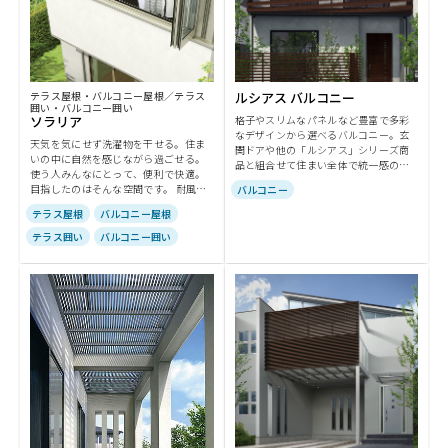
テラス屋根・バルコニー屋根／テラス
ルシアス バルコニー
囲い・バルコニー囲い
ソラリア
格子やスリムなパネルなど豊富で多彩
なデザインから選べるバルコニー。玄
天気を気にせず洗濯物を干せる。住ま
関ドアや他の「ルシアス」シリーズ商
いの中に自然を感じながら過ごせる。
品と組合せて住まい全体で統一感のあ
使う人みんなにとって、便利で快適。
る外観を演出できます。
目指したのはそんな空間です。 耐風圧
バルコニー
最大42m/秒、耐積雪最大100cm相当※
テラス屋根
バルコニー屋根
雪や風にも安心です。 ※［屋根］前面
パネル・側面パネル取付け等は除く。
テラス囲い
バルコニー囲い
［囲い］屋根部のみ。