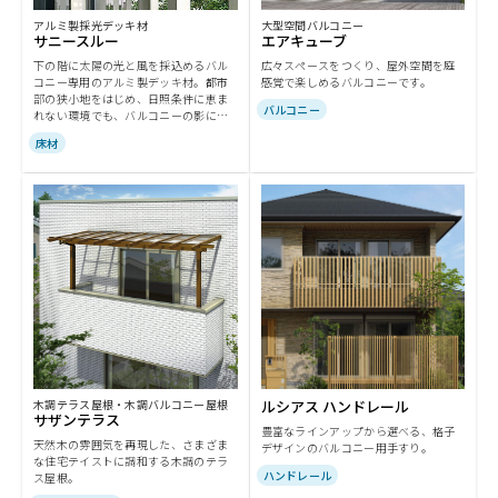
アルミ製採光デッキ材
大型空間バルコニー
サニースルー
エアキューブ
下の階に太陽の光と風を採込めるバル
広々スペースをつくり、屋外空間を庭
コニー専用のアルミ製デッキ材。都市
感覚で楽しめるバルコニーです。
部の狭小地をはじめ、日照条件に恵ま
バルコニー
れない環境でも、バルコニーの影にな
っていた下の階に光や風を導きます。
床材
木調テラス屋根・木調バルコニー屋根
ルシアス ハンドレール
サザンテラス
豊富なラインアップから選べる、格子
天然木の雰囲気を再現した、さまざま
デザインのバルコニー用手すり。
な住宅テイストに調和する木調のテラ
ハンドレール
ス屋根。