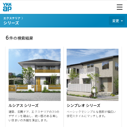
開く
商品を探す
エクステリア
カテゴリから探す
変更
シリーズ
6
件の検索結果
ルシアス シリーズ
シンプレオ シリーズ
建築、玄関ドア、エクステリアの3つの
ベーシックでシンプルな意匠が幅広い
デザインを融合し、統一感のある美し
住宅スタイルにマッチします。
い住まいの外観を演出します。