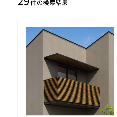
29
件の検索結果
名古屋
静岡
SR
SR
WEBカタログを見る
中国
広島
岡山
SR
SR
ショールームに行く前に
ショールームご見学ガイド
おうち de ショールーム