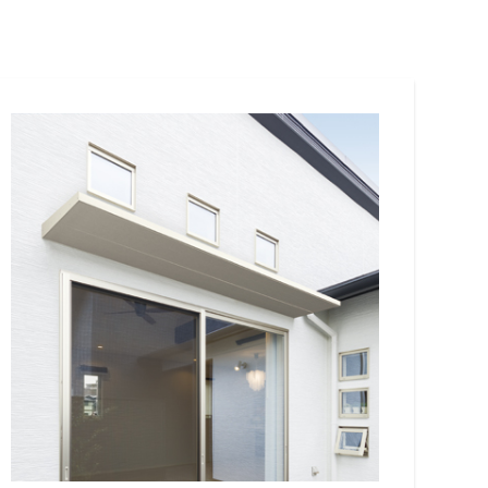
阪
箕面
SR
SR
州・沖縄
岡
熊本
鹿児島
那覇
SR
SR
PS
PS
ムをショールームで体感
ーム展示商品検索