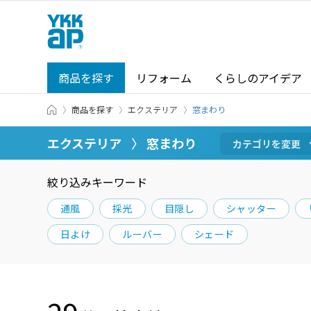
商品を探す
リフォーム
くらしのアイデア
TOP
商品を探す
エクステリア
商品を探す TOP
ショールーム TOP
窓まわり
商品を探す
エクステリア
窓まわり
カテゴリから探す
カテゴリを
変更
絞り込みキーワード
カテゴリから探す
ショールーム・その他の展示場を
通風
採光
目隠し
シャッター
北海道
窓・サッシ / シャッター
日よけ
ルーバー
シェード
札幌
SR
場所から探す
東海