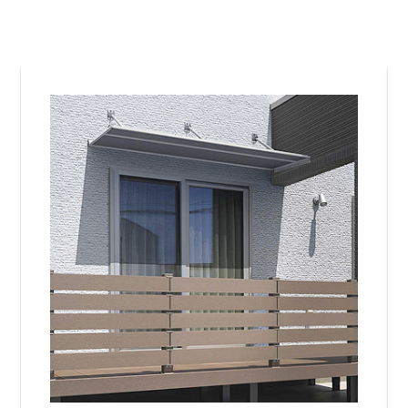
金沢
富山
福井
大
SR
PR
PR
商品えらびのお手伝い
四国
九
高松
愛媛
福
SR
PR
リフォー
ショール