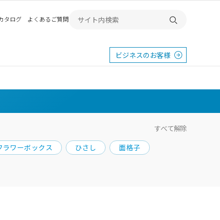
Bカタログ
よくあるご質問
検索する
ビジネスのお客様
すべて解除
フラワーボックス
ひさし
面格子
東
エクステリア
宿
横浜
群馬
SR
SR
PR
施工例から探す
畿