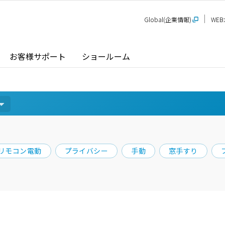
Global(企業情報)
WE
お客様サポート
ショールーム
探す
ショールーム
P-STAGE
プレゼンテーションルーム
SR
PS
PR
リモコン電動
プライバシー
手動
窓手すり
甲信越
関
玄関ドア / 引戸
インテリア建材
新潟
長野
新
SR
PR
商品名から探す
北陸
近